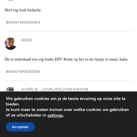
Heel erg leuk bedacht.
BEANTWOORDEN
ROOS
Dit is inderdaad een erg leuke DIY! Komt op het to-do lijstje te staan, haha.
BEANTWOORDEN
AURÉLIE - LOVELIFELOVEFASHION
We gebruiken cookies om je de beste ervaring op onze site te
bieden.
Geweldig gewoon! Zou ik zelf ook wel durven uitproberen!! En je laat het zo
Je kunt meer te weten komen over welke cookies we gebruiken
of ze uitschakelen in
.
settings
simpel lijken ^^
x Aurélie
Accepteer