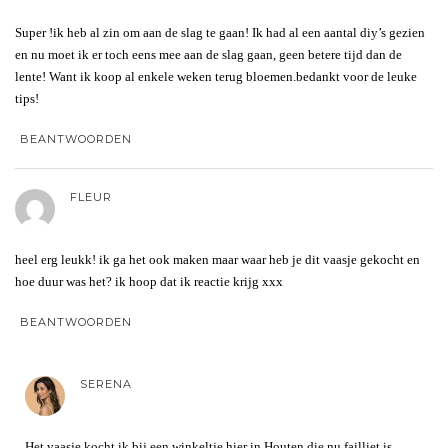
Super !ik heb al zin om aan de slag te gaan! Ik had al een aantal diy’s gezien
en nu moet ik er toch eens mee aan de slag gaan, geen betere tijd dan de
lente! Want ik koop al enkele weken terug bloemen.bedankt voor de leuke
tips!
BEANTWOORDEN
FLEUR
heel erg leukk! ik ga het ook maken maar waar heb je dit vaasje gekocht en
hoe duur was het? ik hoop dat ik reactie krijg xxx
BEANTWOORDEN
SERENA
Het vaasje kocht ik bij een winkeltje hier in Houten die nu failliet is.