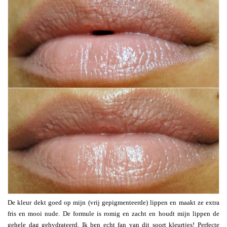
De kleur dekt goed op mijn (vrij gepigmenteerde) lippen en maakt ze extra
fris en mooi nude. De formule is romig en zacht en houdt mijn lippen de
gehele dag gehydrateerd. Ik ben echt fan van dit soort kleurtjes! Perfecte