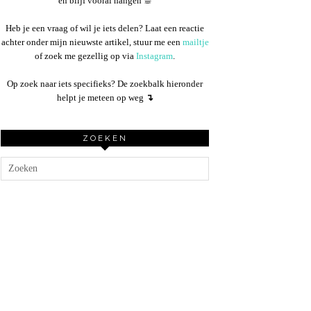
en blijf vooral hangen ☕︎
Heb je een vraag of wil je iets delen? Laat een reactie
achter onder mijn nieuwste artikel, stuur me een
mailtje
of zoek me gezellig op via
Instagram
.
Op zoek naar iets specifieks? De zoekbalk hieronder
helpt je meteen op weg
↴
ZOEKEN