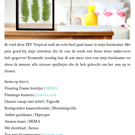
Ik vind deze DIY Tropical wall art echt heel gaaf staan in mijn huiskamer. Het
past goed bij mijn interieur, die ik van de week een frisse lente make-over
heb gegeven! Komende zondag laat ik wat meer zien van mijn huiskamer en
show ik meteen alle nieuwe spulletjes die ik heb gekocht om het was op te
frissen.
Items op foto’s;
Floating Frame fotolijst |
HEMA
Flamingo kussens |
loavies.com
Glazen vaasje met reliëf | Tiger.dk
Roségouden kaarsenhouder | Bloomingville
Ambre geurkaars | Diptyque
Ananas kaars | HEMA
Wit dienblad | Xenos
Top met bloemenprint |
loavies.com