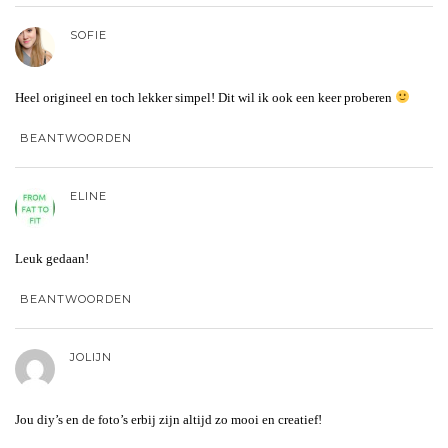
SOFIE
Heel origineel en toch lekker simpel! Dit wil ik ook een keer proberen
BEANTWOORDEN
ELINE
Leuk gedaan!
BEANTWOORDEN
JOLIJN
Jou diy’s en de foto’s erbij zijn altijd zo mooi en creatief!