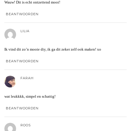
Wauw! Dit is echt ontzettend mooi!
BEANTWOORDEN
LILIA
Ik vind dit zo’n mooie diy, ik ga dit zeker zelf ook maken! xo
BEANTWOORDEN
FARAH
wat leukkkk, simpel en schattig!
BEANTWOORDEN
ROOS