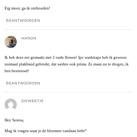
Erg mooi, ga ik onthouden!
BEANTWOORDEN
MANON
Ik heb deze net gemaakt met 2 oude flessen! Ipv washitape heb ik gewoon
normaal plakband gebruikt, dat werkte ook prima. Ze staan nu te drogen, ik
ben benieuwd!
BEANTWOORDEN
DIEWERTJE
Hey Serena,
Mag ik vragen waar je de bloemen vandaan hebt?