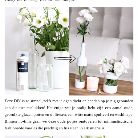
Deze DIY is zo simpel, zelfs met je ogen dicht en handen op je rug gebonden
kan dit niet mislukken! Het enige wat je nodig hebt zijn een aantal oude,
gebruikte glazen potten en of flessen, een witte matte spuitverf en washi tape.
Binnen no-time gaan we deze oude potjes omtoveren tot minimalisctische,
fashionable vaasjes die prachtig en fris staan in elk interieur.