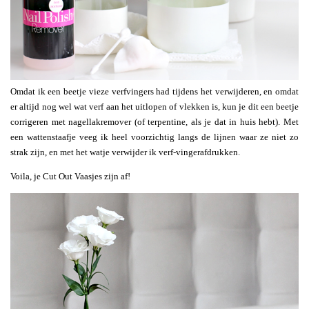
Omdat ik een beetje vieze verfvingers had tijdens het verwijderen, en omdat
er altijd nog wel wat verf aan het uitlopen of vlekken is, kun je dit een beetje
corrigeren met nagellakremover (of terpentine, als je dat in huis hebt). Met
een wattenstaafje veeg ik heel voorzichtig langs de lijnen waar ze niet zo
strak zijn, en met het watje verwijder ik verf-vingerafdrukken.
Voila, je Cut Out Vaasjes zijn af!