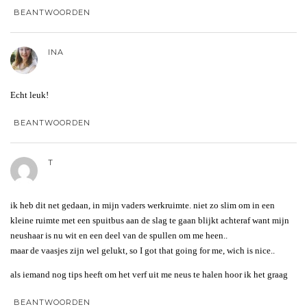
BEANTWOORDEN
INA
Echt leuk!
BEANTWOORDEN
T
ik heb dit net gedaan, in mijn vaders werkruimte. niet zo slim om in een
kleine ruimte met een spuitbus aan de slag te gaan blijkt achteraf want mijn
neushaar is nu wit en een deel van de spullen om me heen..
maar de vaasjes zijn wel gelukt, so I got that going for me, wich is nice..
als iemand nog tips heeft om het verf uit me neus te halen hoor ik het graag
BEANTWOORDEN