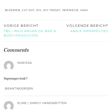
BLOEMEN
,
CUT OUT
,
DIY
,
DIY FRIDAY
,
INTERIEUR
,
VAAS
VORIGE BERICHT
VOLGENDE BERICHT
TBS – WILD ARGAN OIL BAD &
ANALE IMPERFECTIES
BODY-PRODUCTEN
Comments
MARISSA
Supersuper leuk!!
BEANTWOORDEN
ELINE | SIMPLY HANDWRITTEN