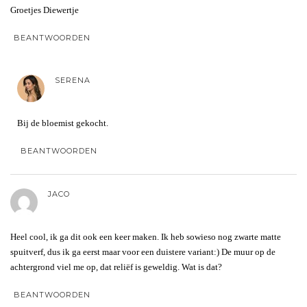
Groetjes Diewertje
BEANTWOORDEN
SERENA
Bij de bloemist gekocht.
BEANTWOORDEN
JACO
Heel cool, ik ga dit ook een keer maken. Ik heb sowieso nog zwarte matte
spuitverf, dus ik ga eerst maar voor een duistere variant:) De muur op de
achtergrond viel me op, dat reliëf is geweldig. Wat is dat?
BEANTWOORDEN