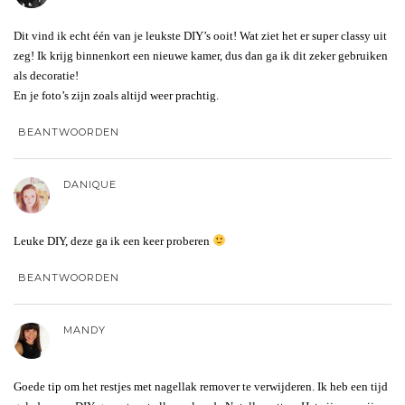
Dit vind ik echt één van je leukste DIY’s ooit! Wat ziet het er super classy uit
zeg! Ik krijg binnenkort een nieuwe kamer, dus dan ga ik dit zeker gebruiken
als decoratie!
En je foto’s zijn zoals altijd weer prachtig.
BEANTWOORDEN
DANIQUE
Leuke DIY, deze ga ik een keer proberen
BEANTWOORDEN
MANDY
Goede tip om het restjes met nagellak remover te verwijderen. Ik heb een tijd