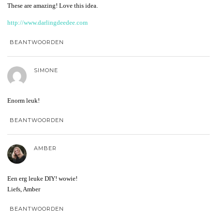
These are amazing! Love this idea.
http://www.darlingdeedee.com
BEANTWOORDEN
SIMONE
Enorm leuk!
BEANTWOORDEN
AMBER
Een erg leuke DIY! wowie!
Liefs, Amber
BEANTWOORDEN