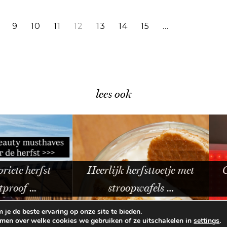
9
10
11
12
13
14
15
…
lees ook
herfst
Heerlijk herfsttoetje met
Curren
 …
stroopwafels …
je de beste ervaring op onze site te bieden.
omen over welke cookies we gebruiken of ze uitschakelen in
.
settings
E VOORWAARDEN