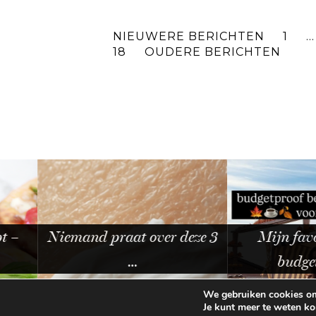
NIEUWERE BERICHTEN
1
…
18
OUDERE BERICHTEN
Niemand praat over deze 3
Mijn favoriete 
…
budgetproof
We gebruiken cookies om 
Je kunt meer te weten k
© 2026
BEAUTYLAB.NL
FAQ
ALGEMEN