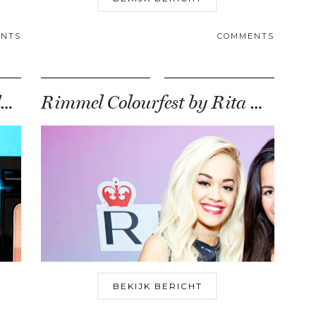
NTS
COMMENTS
6 x everyday make-up producten
Rimmel Colourfest by Rita Ora (interview + review)
BEKIJK BERICHT