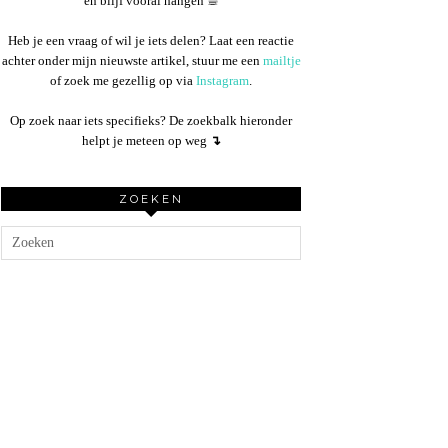
en blijf vooral hangen ☕︎
Heb je een vraag of wil je iets delen? Laat een reactie
achter onder mijn nieuwste artikel, stuur me een
mailtje
of zoek me gezellig op via
Instagram
.
Op zoek naar iets specifieks? De zoekbalk hieronder
helpt je meteen op weg
↴
ZOEKEN