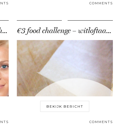
NTS
COMMENTS
NIVEA Sensitive lijn (voor haar én hem)
€3 food challenge – witloftaartje met knapperige katenspek
BEKIJK BERICHT
NTS
COMMENTS