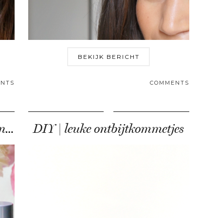
BEKIJK BERICHT
NTS
COMMENTS
Wunderwasser eau de cologne review
DIY | leuke ontbijtkommetjes