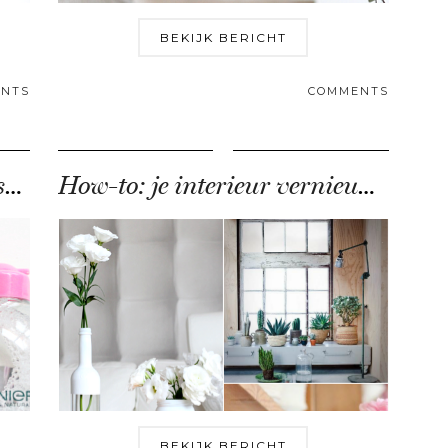
BEKIJK BERICHT
NTS
COMMENTS
Garnier Micellair reinigingswater
How-to: je interieur vernieuwen
BEKIJK BERICHT