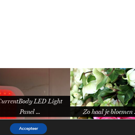
tBody LED Light
Panel …
Zo haal je bloemen …
Accepteer
WORDPRESS THEME BY
pipdig