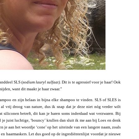
anddeel SLS (
sodium lauryl sulfaat)
. Dit is te agressief voor je haar! Ook
mijden, want dit maakt je haar zwaar.”
ampoo en zijn helaas in bijna elke shampoo te vinden. SLS of SLES is
 al vrij droog van nature, dus ik snap dat je deze niet nóg verder wilt
 siliconen betreft, dit kan je haren soms inderdaad wat verzwaren. Bij
 je juist luchtige, ‘bouncy’ krullen dan sluit ik me aan bij Loes en denk
ken je aan het woordje ‘cone’ op het uiteinde van een langere naam, zoals
s en haarmaskers. Let dus goed op de ingrediëntenlijst voordat je nieuwe