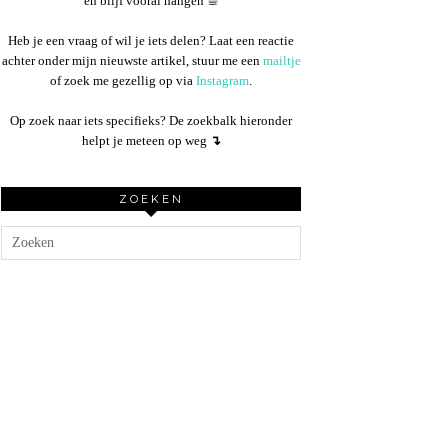
en blijf vooral hangen ☕︎
Heb je een vraag of wil je iets delen? Laat een reactie
achter onder mijn nieuwste artikel, stuur me een
mailtje
of zoek me gezellig op via
Instagram
.
Op zoek naar iets specifieks? De zoekbalk hieronder
helpt je meteen op weg
↴
ZOEKEN