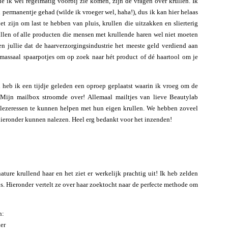
 ik wel regelmatig voorbij zie komen, zijn de vragen over krullen. Ik
 permanentje gehad (wilde ik vroeger wel, haha!), dus ik kan hier helaas
t zijn om last te hebben van pluis, krullen die uitzakken en slierterig
ullen of alle producten die mensen met krullende haren wel niet moeten
n jullie dat de haarverzorgingsindustrie het meeste geld verdiend aan
 massaal spaarpotjes om op zoek naar hét product of dé haartool om je
n heb ik een tijdje geleden een oproep geplaatst waarin ik vroeg om de
. Mijn mailbox stroomde over! Allemaal mailtjes van lieve Beautylab
-lezeressen te kunnen helpen met hun eigen krullen. We hebben zoveel
e hieronder kunnen nalezen. Heel erg bedankt voor het inzenden!
nature krullend haar en het ziet er werkelijk prachtig uit! Ik heb zelden
s. Hieronder vertelt ze over haar zoektocht naar de perfecte methode om
n:
er