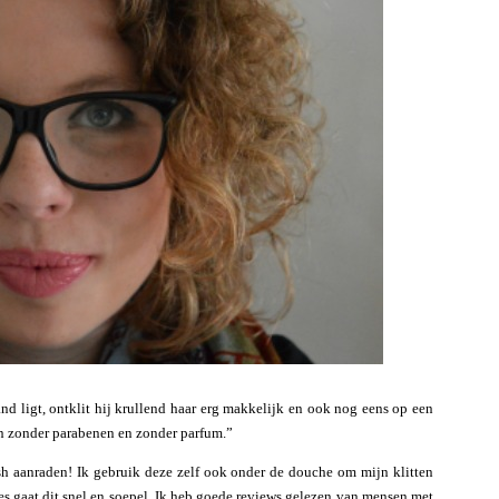
hand ligt, ontklit hij krullend haar erg makkelijk en ook nog eens op een
n zonder parabenen en zonder parfum.”
h aanraden! Ik gebruik deze zelf ook onder de douche om mijn klitten
tjes gaat dit snel en soepel. Ik heb goede reviews gelezen van mensen met