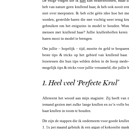
De enige vragen die ik
niet
kan beantwoorden, maar die
heb van nature geen krullend haar, ik heb ook nooit een
niet over meepraten. Ik heb echt géén idee hoe het moe
worden, gesteilde haren die met vochtig weer terug kr
gebruiken om het enigszins in model te houden. Wiste
mensen met krullend haar? Jullie krullenbollen keren
haren mooi in model te brengen.
Om jullie – hopelijk – tijd, moeite én geld te bespare
beste tips & tricks op het gebied van krullend haar
lezeressen die hun tips wilden delen in de hoop mede
mogelijk tips & tricks voor jullie verzameld, die julli
1. Heel veel ‘Perfecte Krul’
Allereerst het woord aan mijn stagiaire. Zij heeft van 
iemand gezien met zulke lange krullen en zo’n volle bo
haar krullen in toom te houden.
Dit zijn de stappen die ik onderneem voor goede krulle
1. 1x per maand gebruik ik een argan of kokosolie mask