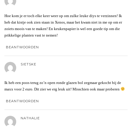
Hoe kom je er toch elke keer weer op om zulke leuke diys te verzinnen! Ik
heb dat kistje ook zien staan in Xenos, maar het kwam niet in me op om er
zoiets moois van te maken! En keukenpapier is wel een goede tip om die
prikkelige planten vast te nemen!
BEANTWOORDEN
SIETSKE
Ik heb een poos terug zo’n open ronde glazen bol zegmaar gekocht bij de
maxx voor 2 euro. Dit zier we erg leuk uit! Misschien ook maar proberen
BEANTWOORDEN
NATHALIE