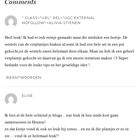
Comments
" CLASS="URL" REL="UGC EXTERNAL
NOFOLLOW">ALIVIA STIENEN
Heel leuk! Ik had er ook eentje gemaakt maar die mislukte een beetje..De
wortels van de vetplantjes braken af,want ik had een hele set in een pot
gekocht,en de wortels zaten helemaal door elkaar. Maar nu heb ik een geheel
vetplantje gekocht en daarvan ga ik een mooie terrarium maken <3 Super
bedankt voor de leuke tips en het geweldige idee !
BEANTWOORDEN
ELISE
Ik lees al de hele ochtend je blogs…wat leuk ik ben sinds kort gaan
samenwonen in Houten!
en dat kistje vond ik ook zo leuk bij xenos…en nu ik die plantjes er zo in
zie….vind ik ze helemaal leuk!!