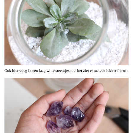
Ook hier voeg ik een laag witte steentjes toe, het ziet er meteen lekker fris uit.