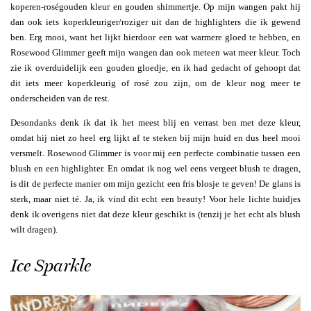
koperen-roségouden kleur en gouden shimmertje. Op mijn wangen pakt hij
dan ook iets koperkleuriger/roziger uit dan de highlighters die ik gewend
ben. Erg mooi, want het lijkt hierdoor een wat warmere gloed te hebben, en
Rosewood Glimmer geeft mijn wangen dan ook meteen wat meer kleur. Toch
zie ik overduidelijk een gouden gloedje, en ik had gedacht of gehoopt dat
dit iets meer koperkleurig of rosé zou zijn, om de kleur nog meer te
onderscheiden van de rest.
Desondanks denk ik dat ik het meest blij en verrast ben met deze kleur,
omdat hij niet zo heel erg lijkt af te steken bij mijn huid en dus heel mooi
versmelt. Rosewood Glimmer is voor mij een perfecte combinatie tussen een
blush en een highlighter. En omdat ik nog wel eens vergeet blush te dragen,
is dit de perfecte manier om mijn gezicht een fris blosje te geven! De glans is
sterk, maar niet té. Ja, ik vind dit echt een beauty! Voor hele lichte huidjes
denk ik overigens niet dat deze kleur geschikt is (tenzij je het echt als blush
wilt dragen).
Ice Sparkle