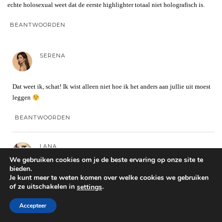
echte holosexual weet dat de eerste highlighter totaal niet holografisch is.
BEANTWOORDEN
SERENA
Dat weet ik, schat! Ik wist alleen niet hoe ik het anders aan jullie uit moest
leggen
BEANTWOORDEN
LANA
We gebruiken cookies om je de beste ervaring op onze site te
bieden.
Je kunt meer te weten komen over welke cookies we gebruiken
Holosexual yassss!!!!
of ze uitschakelen in
.
settings
Ik droom van de dag dat proper holo poeder/highlighter bruikbaar is, ik
Accepteer
draag dan echt niks anders meer!