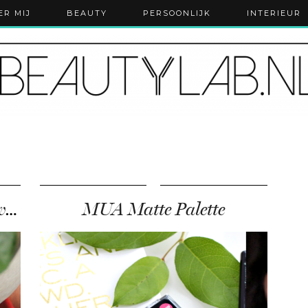
ER MIJ
BEAUTY
PERSOONLIJK
INTERIEUR
Wow, MUA heeft weer nieuwe highlighters!
MUA Matte Palette