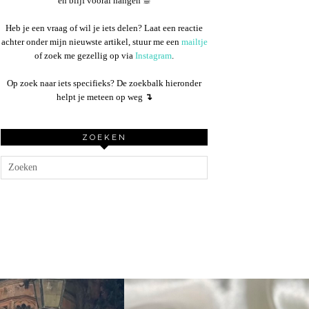
en blijf vooral hangen ☕︎
Heb je een vraag of wil je iets delen? Laat een reactie
achter onder mijn nieuwste artikel, stuur me een
mailtje
of zoek me gezellig op via
Instagram
.
Op zoek naar iets specifieks? De zoekbalk hieronder
helpt je meteen op weg
↴
ZOEKEN