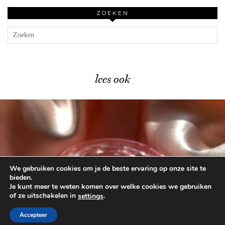
ZOEKEN
lees ook
We gebruiken cookies om je de beste ervaring op onze site te
Catrice Glass Cloud Trend …
bieden.
Je kunt meer te weten komen over welke cookies we gebruiken
of ze uitschakelen in
.
settings
© 2026
BEAUTYLAB.NL
FAQ
ALGEMENE
VOORWAARDEN
Accepteer
WORDPRESS THEME BY
pipdig