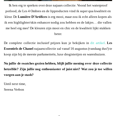
Ik ben erg te spreken over deze najaars collectie. Vooral het waterproof
potlood, de Les 4 Ombres en de lipproducten vind ik super qua kwaliteit en
kleur. De
Lumière D’Artifices
is erg mooi, maar zou ik echt alleen kopen als
ik een highlighter/skin enhancer nodig zou hebben en de lakjes… die vallen
me heel erg mee! De kleuren zijn mooi en chic en de kwaliteit lijkt stukken
beter.
De complete collectie inclusief prijzen kun je bekijken in
dit artikel
.
Les
Essentiels de Chanel
najaarscollectie zal vanaf 16 augustus (vandaag dus!) te
koop zijn bij de meeste parfumerieën, luxe drogisterijen en warenhuizen.
Nu jullie de swatches gezien hebben, blijft jullie mening over deze collectie
hetzelfde? Zijn jullie nog enthousiaster of juist niet? Wat zou je toe willen
voegen aan je stash?
Until next time,
Serena Verbon