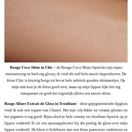
Rouge Coco Shine in Chic
– de Rouge Coco Shine lipsticks zijn super
moisturizing en heel erg glossy, ik vind dit zelf hele moois lipproducten. De
kleur Chic is bruinig/beige en bevat hele subtiele gouden shimmertjes. Op
mijn arm kun je de kleur goed zien, maar op mijn lippen lijkt het erg
transparant en geeft het eigenlijk alleen een mooie shine.
Rouge Allure Extrait de Gloss in Troublant
– deze gepigmenteerde lipgloss
vind ik ook een topper van Chanel. Het zijn vrij dikke en creamy glosses en
het pigment is erg goed. Bijna alsof je hele creamy en vloeibare lipstick op je
lippen verdeeld. Er zit een sponsapplicator bij die prettig de gloss over mijn
lippen verdeeld. De kleur is lichtbruin met een frisse paars/roze ondertoon en