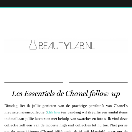
Les Essentiels de Chanel follow-up
Dinsdag liet ik jullie genieten van de prachtige persfoto’s van Chanel’s
nieuwste najaarscollectie (
klik hier
) en vandaag wil ik jullie een aantal items
in detail aan jullie laten zien met behulp van swatches en foto’s. Ik vind deze
collectie zelf één van de mooiste high end collecties tot nu toe. Niet per se
om de verpakkingen (Chanel blijft toch altijd vrij klassiek), maar om de