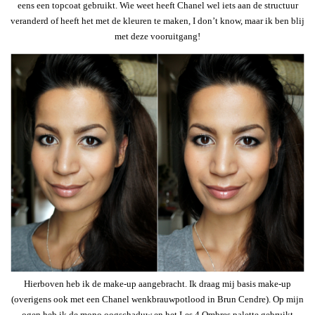
eens een topcoat gebruikt. Wie weet heeft Chanel wel iets aan de structuur
veranderd of heeft het met de kleuren te maken, I don’t know, maar ik ben blij
met deze vooruitgang!
Hierboven heb ik de make-up aangebracht. Ik draag mij basis make-up
(overigens ook met een Chanel wenkbrauwpotlood in Brun Cendre). Op mijn
ogen heb ik de mono oogschaduw en het Les 4 Ombres palette gebruikt