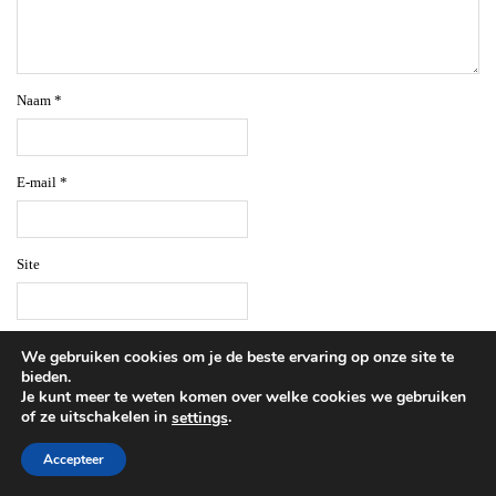
Naam
*
E-mail
*
Site
We gebruiken cookies om je de beste ervaring op onze site te
bieden.
Je kunt meer te weten komen over welke cookies we gebruiken
of ze uitschakelen in
.
settings
Welkom op Beautylab.nl
Accepteer