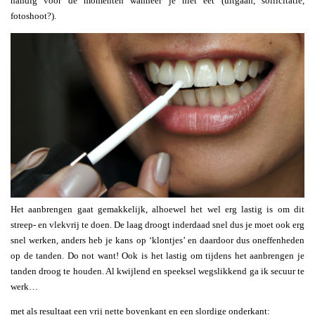
handig voor de momenten wanneer je niet eet (uitgaan, sollicitatie,
fotoshoot?).
Het aanbrengen gaat gemakkelijk, alhoewel het wel erg lastig is om dit
streep- en vlekvrij te doen. De laag droogt inderdaad snel dus je moet ook erg
snel werken, anders heb je kans op ‘klontjes’ en daardoor dus oneffenheden
op de tanden. Do not want! Ook is het lastig om tijdens het aanbrengen je
tanden droog te houden. Al kwijlend en speeksel wegslikkend ga ik secuur te
werk…
met als resultaat een vrij nette bovenkant en een slordige onderkant: