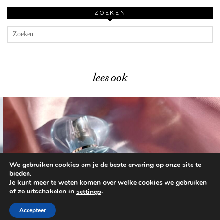
ZOEKEN
lees ook
We gebruiken cookies om je de beste ervaring op onze site te
Catrice Glass Cloud Hair & …
bieden.
Je kunt meer te weten komen over welke cookies we gebruiken
of ze uitschakelen in
.
settings
© 2026
BEAUTYLAB.NL
FAQ
ALGEMENE
VOORWAARDEN
Accepteer
WORDPRESS THEME BY
pipdig