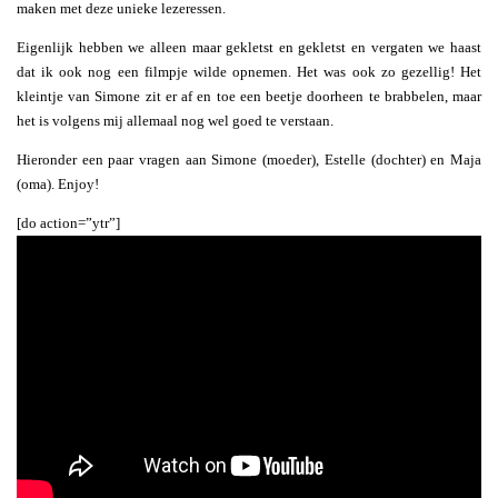
maken met deze unieke lezeressen.
Eigenlijk hebben we alleen maar gekletst en gekletst en vergaten we haast
dat ik ook nog een filmpje wilde opnemen. Het was ook zo gezellig! Het
kleintje van Simone zit er af en toe een beetje doorheen te brabbelen, maar
het is volgens mij allemaal nog wel goed te verstaan.
Hieronder een paar vragen aan Simone (moeder), Estelle (dochter) en Maja
(oma). Enjoy!
[do action=”ytr”]