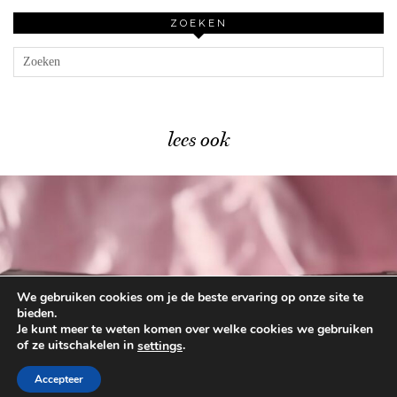
ZOEKEN
lees ook
We gebruiken cookies om je de beste ervaring op onze site te
Catrice Trend Drop Glass …
bieden.
Je kunt meer te weten komen over welke cookies we gebruiken
of ze uitschakelen in
.
settings
© 2026
BEAUTYLAB.NL
FAQ
ALGEMENE
VOORWAARDEN
Accepteer
WORDPRESS THEME BY
pipdig