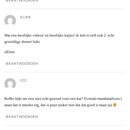
BEANTWOORDEN
ELINE
Wat een heerlijke videos! en heerlijke katjes! ik heb er zelf ook 2. echt
geweldige dieren! hihi
xEline
BEANTWOORDEN
CCC
Koffie lijkt me nou niet echt gezond voor een kat? Evenals marshmallows (
maar dat is minder erg, dat is puur suiker niet dat dat goed is maar ja)
BEANTWOORDEN