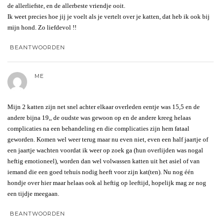
de allerliefste, en de allerbeste vriendje ooit.
Ik weet precies hoe jij je voelt als je vertelt over je katten, dat heb ik ook bij
mijn hond. Zo liefdevol !!
BEANTWOORDEN
ME
Mijn 2 katten zijn net snel achter elkaar overleden eentje was 15,5 en de
andere bijna 19,, de oudste was gewoon op en de andere kreeg helaas
complicaties na een behandeling en die complicaties zijn hem fataal
geworden. Komen wel weer terug maar nu even niet, even een half jaartje of
een jaartje wachten voordat ik weer op zoek ga (hun overlijden was nogal
heftig emotioneel), worden dan wel volwassen katten uit het asiel of van
iemand die een goed tehuis nodig heeft voor zijn kat(ten). Nu nog één
hondje over hier maar helaas ook al heftig op leeftijd, hopelijk mag ze nog
een tijdje meegaan.
BEANTWOORDEN