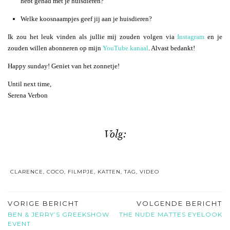
hebt gehad met je huisdieren?
Welke koosnaampjes geef jij aan je huisdieren?
Ik zou het leuk vinden als jullie mij zouden volgen via
Instagram
en je
zouden willen abonneren op mijn
YouTube kanaal
. Alvast bedankt!
Happy sunday! Geniet van het zonnetje!
Until next time,
Serena Verbon
Volg:
CLARENCE
,
COCO
,
FILMPJE
,
KATTEN
,
TAG
,
VIDEO
VORIGE BERICHT
VOLGENDE BERICHT
BEN & JERRY’S GREEKSHOW
THE NUDE MATTES EYELOOK
EVENT