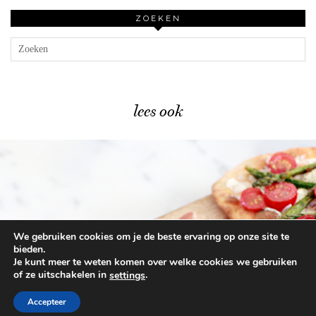
ZOEKEN
lees ook
We gebruiken cookies om je de beste ervaring op onze site te
Lente flatbreads recept – snel & …
bieden.
Je kunt meer te weten komen over welke cookies we gebruiken
of ze uitschakelen in
.
settings
© 2026
BEAUTYLAB.NL
FAQ
ALGEMENE
VOORWAARDEN
Accepteer
WORDPRESS THEME BY
pipdig