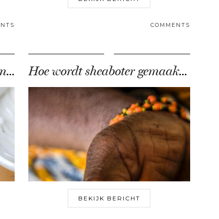
NTS
COMMENTS
Shea Moisture getest door een échte Curly Girl
Hoe wordt sheaboter gemaakt en waarom is dit …
BEKIJK BERICHT