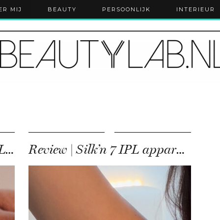
ER MIJ
BEAUTY
PERSOONLIJK
INTERIEUR
Mijn review van de Philips Lumea IPL 9900
Review | Silk’n 7 IPL apparaat