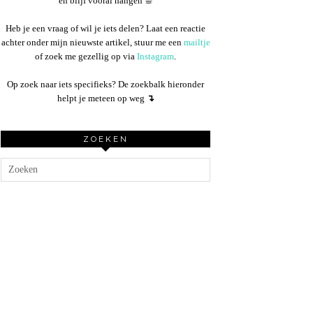
en blijf vooral hangen ☕︎
Heb je een vraag of wil je iets delen? Laat een reactie
achter onder mijn nieuwste artikel, stuur me een
mailtje
of zoek me gezellig op via
Instagram
.
Op zoek naar iets specifieks? De zoekbalk hieronder
helpt je meteen op weg
↴
ZOEKEN