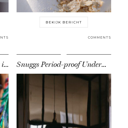
BEKIJK BERICHT
NTS
COMMENTS
Bultjes op bovenarmen, wat is dat toch?
Snuggs Period-proof Underwear