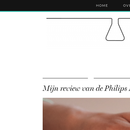
HOME
OV