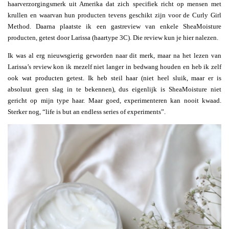
haarverzorgingsmerk uit Amerika dat zich specifiek richt op mensen met
krullen en waarvan hun producten tevens geschikt zijn voor de Curly Girl
Method. Daarna plaatste ik een gastreview van enkele SheaMoisture
producten, getest door Larissa (haartype 3C). Die review kun je hier nalezen.
Ik was al erg nieuwsgierig geworden naar dit merk, maar na het lezen van
Larissa’s review kon ik mezelf niet langer in bedwang houden en heb ik zelf
ook wat producten getest. Ik heb steil haar (niet heel sluik, maar er is
absoluut geen slag in te bekennen), dus eigenlijk is SheaMoisture niet
gericht op mijn type haar. Maar goed, experimenteren kan nooit kwaad.
Sterker nog, “life is but an endless series of experiments”.