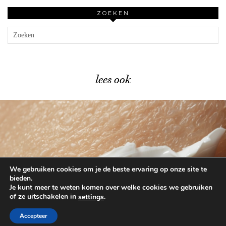
ZOEKEN
lees ook
We gebruiken cookies om je de beste ervaring op onze site te
Niemand praat over deze 3 …
bieden.
Je kunt meer te weten komen over welke cookies we gebruiken
of ze uitschakelen in
.
settings
© 2026
BEAUTYLAB.NL
FAQ
ALGEMENE
VOORWAARDEN
Accepteer
WORDPRESS THEME BY
pipdig