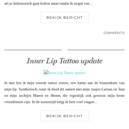
als je Indonesisch gaat koken maar omdat ik nogal van…
BEKIJK BERICHT
COMMENTS
Inner Lip Tattoo update
In mei liet ik mijn tweede tattoo zetten, een hartje aan de binnenkant van
mijn lip. Symbolisch, want ik deed dit samen met mijn zusjes Larissa en Tara
en mijn nichtjes Maren en Hester, die eigenlijk ook gewoon mijn beste
vriendinnen zijn. In de tussentijd krijg ik best veel vragen…
BEKIJK BERICHT