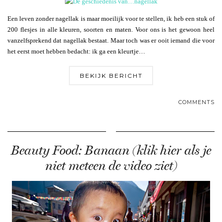
Een leven zonder nagellak is maar moeilijk voor te stellen, ik heb een stuk of
200 flesjes in alle kleuren, soorten en maten. Voor ons is het gewoon heel
vanzelfsprekend dat nagellak bestaat. Maar toch was er ooit iemand die voor
het eerst moet hebben bedacht: ik ga een kleurtje…
BEKIJK BERICHT
COMMENTS
Beauty Food: Banaan (klik hier als je
niet meteen de video ziet)