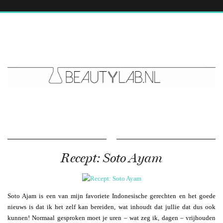
Recept: Soto Ayam
Soto Ajam is een van mijn favoriete Indonesische gerechten en het goede
nieuws is dat ik het zelf kan bereiden, wat inhoudt dat jullie dat dus ook
kunnen! Normaal gesproken moet je uren – wat zeg ik, dagen – vrijhouden