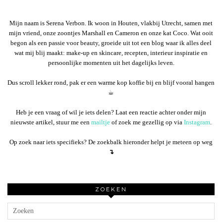
Mijn naam is Serena Verbon. Ik woon in Houten, vlakbij Utrecht, samen met
mijn vriend, onze zoontjes Marshall en Cameron en onze kat Coco. Wat ooit
begon als een passie voor beauty, groeide uit tot een blog waar ik alles deel
wat mij blij maakt: make-up en skincare, recepten, interieur inspiratie en
persoonlijke momenten uit het dagelijks leven.
Dus scroll lekker rond, pak er een warme kop koffie bij en blijf vooral hangen
☕︎
Heb je een vraag of wil je iets delen? Laat een reactie achter onder mijn
nieuwste artikel, stuur me een
mailtje
of zoek me gezellig op via
Instagram
.
Op zoek naar iets specifieks? De zoekbalk hieronder helpt je meteen op weg
↴
ZOEKEN