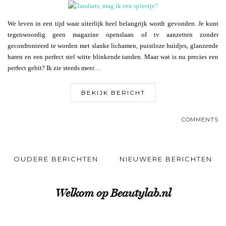
We leven in een tijd waar uiterlijk heel belangrijk wordt gevonden. Je kunt
tegenwoordig geen magazine openslaan of tv aanzetten zonder
geconfronteerd te worden met slanke lichamen, puistloze huidjes, glanzende
haren en een perfect stel witte blinkende tanden. Maar wat is nu precies een
perfect gebit? Ik zie steeds meer…
BEKIJK BERICHT
COMMENTS
OUDERE BERICHTEN
NIEUWERE BERICHTEN
Welkom op Beautylab.nl