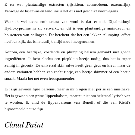
E en wat plantaardige extracten (rijstkiem, zonnebloem, rozemarijn).
Vanwege de bijenwas en lanoline is het dus niet geschikt voor vegans.
Waar ik wel extra enthousiast van word is dat er ook Dipalmithoyl
Hydroxyproline in zit verwerkt, en dit is een plantaardige aminozuur en
bouwsteen van collageen. Dit betekent dat het een lekker ‘plumping’ effect
heeft en kijk, dat is natuurlijk altijd mooi meegenomen.
Kortom, een heerlijke, voedende en plumping balsem gemaakt met goede
ingrediënten. Je hebt slechts een piepklein beetje nodig, dus het is super
zuinig in gebruik. De universal skin salve heeft geen geur en kleur, maar de
andere varianten hebben een zacht tintje, een beetje shimmer of een beetje
smaak. Maakt het net even iets spannender.
Dit zijn gewoon fijne balsems, maar in mijn ogen niet per se een musthave.
Het is gewoon een prima lippenbalsem, maar nu niet om helemaal lyrisch van
te worden. Ik vind de lippenbalsems van Benefit of die van Kiehl’s
bijvoorbeeld net zo fijn.
Cloud Paint