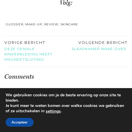
Volg:
GLOSSIER
,
MAKE-UP
,
REVIEW
,
SKINCARE
VORIGE BERICHT
VOLGENDE BERICHT
DEZE GENIALE
SLAAPKAMER MAKE-OVER
KINDERKLEDING HEEFT
MAGNEETSLUITING!
Comments
JANICE
We gebruiken cookies om je de beste ervaring op onze site te
bieden.
Je kunt meer te weten komen over welke cookies we gebruiken
Hi Serena,
of ze uitschakelen in
.
settings
Ik heb dus echt al een tijd het gevoel dat de cloud paints super makkelijk
Accepteer
vervangen kunnen worden door A’pieu Juicy Pang Water Blushers. Ik koop