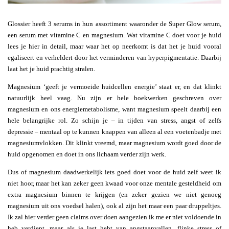
Glossier heeft 3 serums in hun assortiment waaronder de Super Glow serum,
een serum met vitamine C en magnesium. Wat vitamine C doet voor je huid
lees je hier in detail, maar waar het op neerkomt is dat het je huid vooral
egaliseert en verheldert door het verminderen van hyperpigmentatie. Daarbij
laat het je huid prachtig stralen.
Magnesium ‘geeft je vermoeide huidcellen energie’ staat er, en dat klinkt
natuurlijk heel vaag. Nu zijn er hele boekwerken geschreven over
magnesium en ons energiemetabolisme, want magnesium speelt daarbij een
hele belangrijke rol. Zo schijn je – in tijden van stress, angst of zelfs
depressie – mentaal op te kunnen knappen van alleen al een voetenbadje met
magnesiumvlokken. Dit klinkt vreemd, maar magnesium wordt goed door de
huid opgenomen en doet in ons lichaam verder zijn werk.
Dus of magnesium daadwerkelijk iets goed doet voor de huid zelf weet ik
niet hoor, maar het kan zeker geen kwaad voor onze mentale gesteldheid om
extra magnesium binnen te krijgen (en zeker gezien we niet genoeg
magnesium uit ons voedsel halen), ook al zijn het maar een paar druppeltjes.
Ik zal hier verder geen claims over doen aangezien ik me er niet voldoende in
heb verdiept, maar als je last hebt van angstaanvallen, flinke stress of