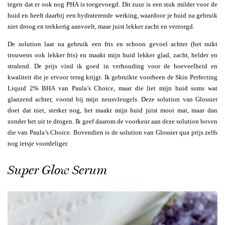
tegen dat er ook nog PHA is toegevoegd. Dit zuur is een stuk milder voor de
huid en heeft daarbij een hydraterende werking, waardoor je huid na gebruik
niet droog en trekkerig aanvoelt, maar juist lekker zacht en verzorgd.
De solution laat na gebruik een fris en schoon gevoel achter (het ruikt
trouwens ook lekker fris) en maakt mijn huid lekker glad, zacht, helder en
stralend. De prijs vind ik goed in verhouding voor de hoeveelheid en
kwaliteit die je ervoor terug krijgt. Ik gebruikte voorheen de Skin Perfecting
Liquid 2% BHA van Paula’s Choice, maar die liet mijn huid soms wat
glanzend achter, vooral bij mijn neusvleugels. Deze solution van Glossier
doet dat niet, sterker nog, het maakt mijn huid juist mooi mat, maar dan
zonder het uit te drogen. Ik geef daarom de voorkeur aan deze solution boven
die van Paula’s Choice. Bovendien is de solution van Glossier qua prijs zelfs
nog ietsje voordeliger.
Super Glow Serum