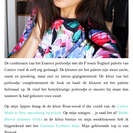
De combinatie van het Essence potloodje met dit F’rosen Yoghurt palette van
Catrice vind ik zelf erg geslaagd. De kleuren uit het palette zijn mooi zacht,
warm en poederig, maar niet zo intens gepigmenteerd. De kleur van het
potloodje complementeert de look en haalt de kleuren uit het palette
helemaal op. Ik vind het berrykleurige potloodje er mooier bij staan dan
wanneer ik had gekozen voor zwart.
Op mijn lippen draag ik de kleur Rose-wood if she could van de
Catrice
Made to Stay smoothing lip polish
. Op mijn wangen… je raad het al!
Bobbi
Brown shimmer bricks
in de kleur bronze en mijn wenkbrauwen heb ik
bijgetekend met het
Guerlain Eyebrow kitje
. Mijn gebloemde top is van
Primark.