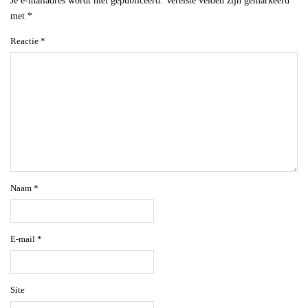
Je e-mailadres wordt niet gepubliceerd.
Vereiste velden zijn gemarkeerd
met
*
Reactie
*
Naam
*
E-mail
*
Site