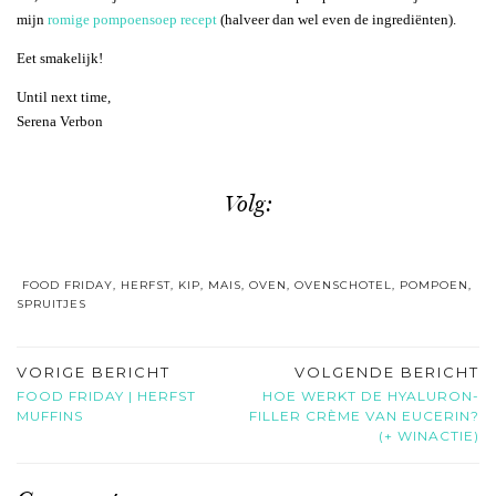
mijn
romige pompoensoep recept
(halveer dan wel even de ingrediënten).
Eet smakelijk!
Until next time,
Serena Verbon
Volg:
FOOD FRIDAY
,
HERFST
,
KIP
,
MAIS
,
OVEN
,
OVENSCHOTEL
,
POMPOEN
,
SPRUITJES
VORIGE BERICHT
VOLGENDE BERICHT
FOOD FRIDAY | HERFST
HOE WERKT DE HYALURON-
MUFFINS
FILLER CRÈME VAN EUCERIN?
(+ WINACTIE)