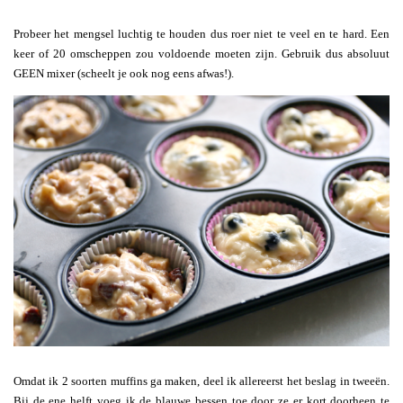
Probeer het mengsel luchtig te houden dus roer niet te veel en te hard. Een
keer of 20 omscheppen zou voldoende moeten zijn. Gebruik dus absoluut
GEEN mixer (scheelt je ook nog eens afwas!).
Omdat ik 2 soorten muffins ga maken, deel ik allereerst het beslag in tweeën.
Bij de ene helft voeg ik de blauwe bessen toe door ze er kort doorheen te