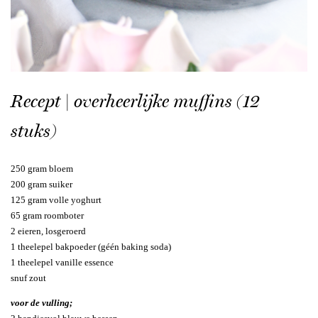
Recept | overheerlijke muffins (12
stuks)
250 gram bloem
200 gram suiker
125 gram volle yoghurt
65 gram roomboter
2 eieren, losgeroerd
1 theelepel bakpoeder (géén baking soda)
1 theelepel vanille essence
snuf zout
voor de vulling;