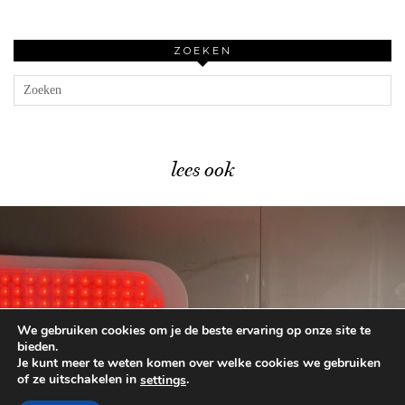
ZOEKEN
lees ook
We gebruiken cookies om je de beste ervaring op onze site te
CurrentBody LED Light Panel …
bieden.
Je kunt meer te weten komen over welke cookies we gebruiken
of ze uitschakelen in
.
settings
© 2026
BEAUTYLAB.NL
FAQ
ALGEMENE