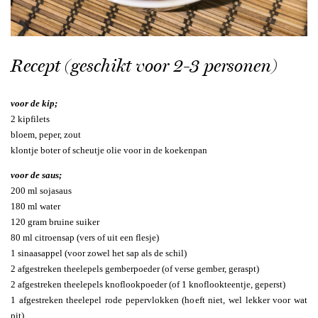
Recept (geschikt voor 2-3 personen)
voor de kip;
2 kipfilets
bloem, peper, zout
klontje boter of scheutje olie voor in de koekenpan
voor de saus;
200 ml sojasaus
180 ml water
120 gram bruine suiker
80 ml citroensap (vers of uit een flesje)
1 sinaasappel (voor zowel het sap als de schil)
2 afgestreken theelepels gemberpoeder (of verse gember, geraspt)
2 afgestreken theelepels knoflookpoeder (of 1 knoflookteentje, geperst)
1 afgestreken theelepel rode pepervlokken (hoeft niet, wel lekker voor wat
pit)