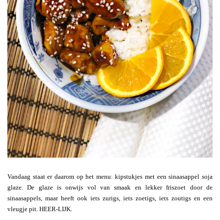
Vandaag staat er daarom op het menu: kipstukjes met een sinaasappel soja
glaze. De glaze is onwijs vol van smaak en lekker friszoet door de
sinaasappels, maar heeft ook iets zurigs, iets zoetigs, iets zoutigs en een
vleugje pit. HEER-LIJK.