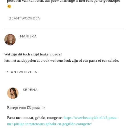
personen van kunt eten, dus jouw challenge is niet eens per se goedkoper
BEANTWOORDEN
MARISKA
Wat zijn dit toch altijd leuke video’s!
Iets met aardappelen zou ook wel eens leuk zijn of een pasta of een salade.
BEANTWOORDEN
SERENA
Recept voor €3 pasta –>
Pasta met tomaat, gehakt, courgette:
https://www.beautylab.nl/e3-pasta-
met-pittige-tomatensaus-gehakt-en-gegrilde-courgette/