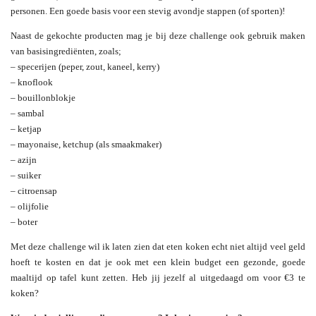
personen. Een goede basis voor een stevig avondje stappen (of sporten)!
Naast de gekochte producten mag je bij deze challenge ook gebruik maken
van basisingrediënten, zoals;
– specerijen (peper, zout, kaneel, kerry)
– knoflook
– bouillonblokje
– sambal
– ketjap
– mayonaise, ketchup (als smaakmaker)
– azijn
– suiker
– citroensap
– olijfolie
– boter
Met deze challenge wil ik laten zien dat eten koken echt niet altijd veel geld
hoeft te kosten en dat je ook met een klein budget een gezonde, goede
maaltijd op tafel kunt zetten. Heb jij jezelf al uitgedaagd om voor €3 te
koken?