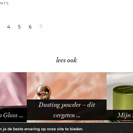
NTS
4
5
6
7
lees ook
 – dit
Lente 
…
Mijn review van het …
je de beste ervaring op onze site te bieden.