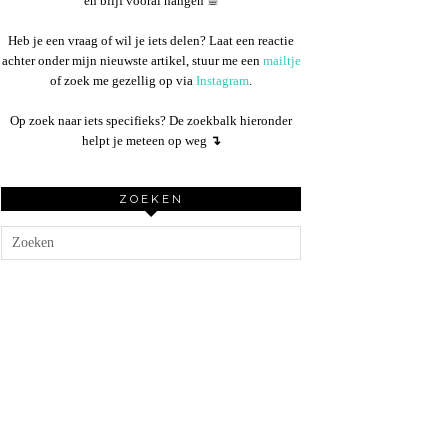
en blijf vooral hangen ☕︎
Heb je een vraag of wil je iets delen? Laat een reactie
achter onder mijn nieuwste artikel, stuur me een
mailtje
of zoek me gezellig op via
Instagram
.
Op zoek naar iets specifieks? De zoekbalk hieronder
helpt je meteen op weg
↴
ZOEKEN