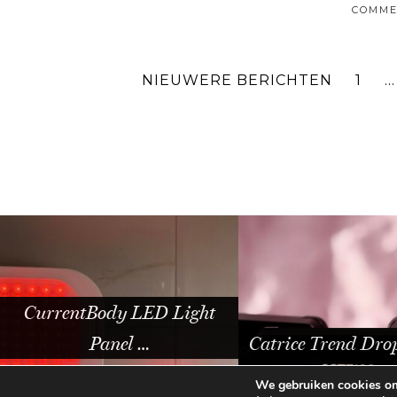
COMME
NIEUWERE BERICHTEN
1
…
Dusting powder
Catrice Trend Drop Glass …
vergeten 
We gebruiken cookies om 