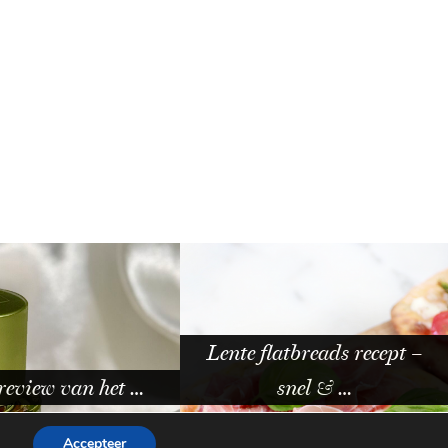
flatbreads recept –
snel & …
Catrice Trend Drop Glass …
Accepteer