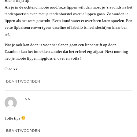
Hier is mijn tip :
Als je in de ochtend mooie rood/roze lippen wilt dan moet je ´s avonds na het
tandenpoetsen even met je tandenborstel over je lippen gaan. Zo worden je
lippen als het ware gescrubt. Even koud water er over heen laten spoelen. Een
vette lipbalsem erover (geen vaseline of labello is heel slecht) en klaar ben
je!:)
Wat je ook kan doen is voor het slapen gaan een lippenstift op doen.
Daardoor kan het intrekken zonder dat het er heel erg afgaat. Next morning
heb je mooie lippen, lipgloss er over en voila !
Ciao xx
BEANTWOORDEN
LINN
Toffe tips
BEANTWOORDEN