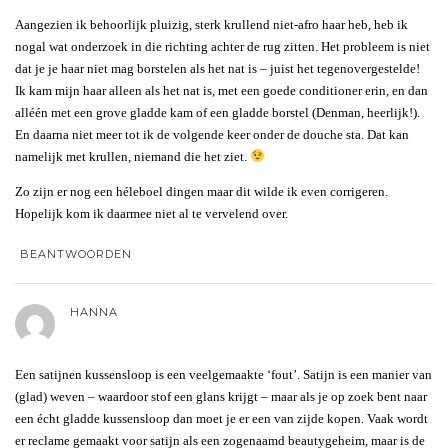
Aangezien ik behoorlijk pluizig, sterk krullend niet-afro haar heb, heb ik
nogal wat onderzoek in die richting achter de rug zitten. Het probleem is niet
dat je je haar niet mag borstelen als het nat is – juist het tegenovergestelde!
Ik kam mijn haar alleen als het nat is, met een goede conditioner erin, en dan
alléén met een grove gladde kam of een gladde borstel (Denman, heerlijk!).
En daarna niet meer tot ik de volgende keer onder de douche sta. Dat kan
namelijk met krullen, niemand die het ziet.
Zo zijn er nog een héleboel dingen maar dit wilde ik even corrigeren.
Hopelijk kom ik daarmee niet al te vervelend over.
BEANTWOORDEN
HANNA
Een satijnen kussensloop is een veelgemaakte ‘fout’. Satijn is een manier van
(glad) weven – waardoor stof een glans krijgt – maar als je op zoek bent naar
een écht gladde kussensloop dan moet je er een van zijde kopen. Vaak wordt
er reclame gemaakt voor satijn als een zogenaamd beautygeheim, maar is de