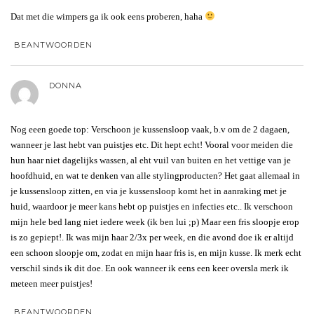
Dat met die wimpers ga ik ook eens proberen, haha
BEANTWOORDEN
DONNA
Nog eeen goede top: Verschoon je kussensloop vaak, b.v om de 2 dagaen,
wanneer je last hebt van puistjes etc. Dit hept echt! Vooral voor meiden die
hun haar niet dagelijks wassen, al eht vuil van buiten en het vettige van je
hoofdhuid, en wat te denken van alle stylingproducten? Het gaat allemaal in
je kussensloop zitten, en via je kussensloop komt het in aanraking met je
huid, waardoor je meer kans hebt op puistjes en infecties etc.. Ik verschoon
mijn hele bed lang niet iedere week (ik ben lui ;p) Maar een fris sloopje erop
is zo gepiept!. Ik was mijn haar 2/3x per week, en die avond doe ik er altijd
een schoon sloopje om, zodat en mijn haar fris is, en mijn kusse. Ik merk echt
verschil sinds ik dit doe. En ook wanneer ik eens een keer oversla merk ik
meteen meer puistjes!
BEANTWOORDEN