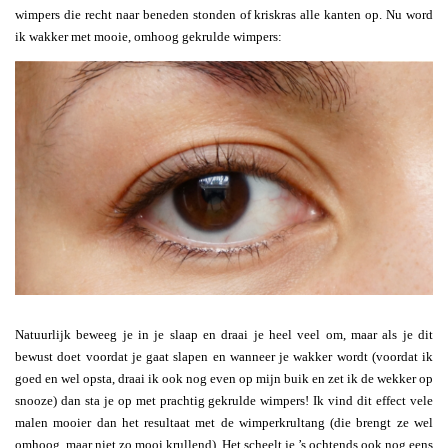
wimpers die recht naar beneden stonden of kriskras alle kanten op. Nu word
ik wakker met mooie, omhoog gekrulde wimpers:
Natuurlijk beweeg je in je slaap en draai je heel veel om, maar als je dit
bewust doet voordat je gaat slapen en wanneer je wakker wordt (voordat ik
goed en wel opsta, draai ik ook nog even op mijn buik en zet ik de wekker op
snooze) dan sta je op met prachtig gekrulde wimpers! Ik vind dit effect vele
malen mooier dan het resultaat met de wimperkrultang (die brengt ze wel
omhoog, maar niet zo mooi krullend). Het scheelt je ’s ochtends ook nog eens