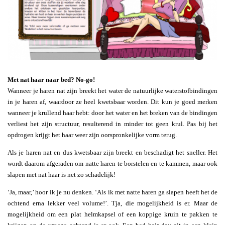
Met nat haar naar bed? No-go!
Wanneer je haren nat zijn breekt het water de natuurlijke waterstofbindingen
in je haren af, waardoor ze heel kwetsbaar worden. Dit kun je goed merken
wanneer je krullend haar hebt: door het water en het breken van de bindingen
verliest het zijn structuur, resulterend in minder tot geen krul. Pas bij het
opdrogen krijgt het haar weer zijn oorspronkelijke vorm terug.
Als je haren nat en dus kwetsbaar zijn breekt en beschadigt het sneller. Het
wordt daarom afgeraden om natte haren te borstelen en te kammen, maar ook
slapen met nat haar is net zo schadelijk!
‘Ja, maar,’ hoor ik je nu denken. ‘Als ik met natte haren ga slapen heeft het de
ochtend erna lekker veel volume!’. Tja, die mogelijkheid is er. Maar de
mogelijkheid om een plat helmkapsel of een koppige kruin te pakken te