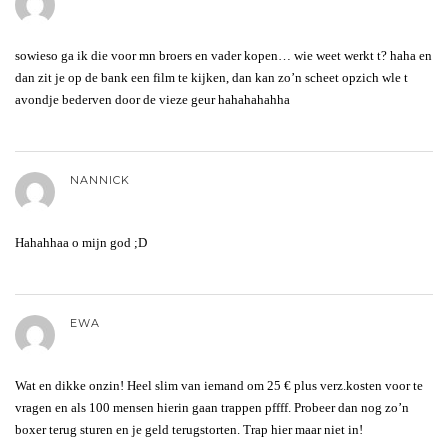
sowieso ga ik die voor mn broers en vader kopen… wie weet werkt t? haha en
dan zit je op de bank een film te kijken, dan kan zo’n scheet opzich wle t
avondje bederven door de vieze geur hahahahahha
NANNICK
Hahahhaa o mijn god ;D
EWA
Wat en dikke onzin! Heel slim van iemand om 25 € plus verz.kosten voor te
vragen en als 100 mensen hierin gaan trappen pffff. Probeer dan nog zo’n
boxer terug sturen en je geld terugstorten. Trap hier maar niet in!