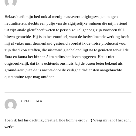
Helaas heeft mijn bed ook al menig massavernietigingswapen mogen
neutraliseren, slechts een pufje van de afgrijselijke walmen die mijn vriend
uit zijn anale gleuf heeft weten te persen zou al genoeg zijn voor een full-
blown genocide. Hij is in het voordeel, want de bedwelmende werking heeft
mij al vaker naar dromenland gestuurd voordat ik de trotse producent voor
zijn daad kon straffen, die uiteraard giechelend ligt na te genieten terwijl de
flora en fauna het binnen 5km radius het leven opgeven. Het is niet
ongebruikelijk dat ik ‘s ochtends ons huis, bij de buren beter bekend als
ground-zero, van de ‘s nachts door de veiligheidsdiensten aangebrachte
quarantaine-tape mag ontdoen.
CYNTHIIAA
Toen ik het las dacht ik, creatief. Hoe kom je erop? :’) Vraag mij af of het echt
werkt.