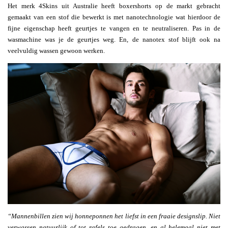
Het merk 4Skins uit Australie heeft boxershorts op de markt gebracht
gemaakt van een stof die bewerkt is met nanotechnologie wat hierdoor de
fijne eigenschap heeft geurtjes te vangen en te neutraliseren. Pas in de
wasmachine was je de geurtjes weg. En, de nanotex stof blijft ook na
veelvuldig wassen gewoon werken.
“Mannenbillen zien wij honneponnen het liefst in een fraaie designslip. Niet
verwassen natuurlijk of tot rafels toe gedragen, en al helemaal niet met