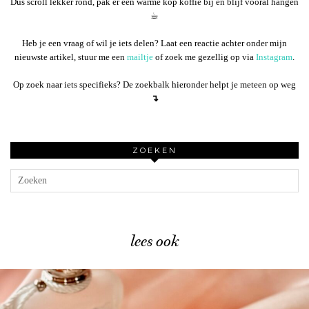
Dus scroll lekker rond, pak er een warme kop koffie bij en blijf vooral hangen
☕︎
Heb je een vraag of wil je iets delen? Laat een reactie achter onder mijn
nieuwste artikel, stuur me een
mailtje
of zoek me gezellig op via
Instagram
.
Op zoek naar iets specifieks? De zoekbalk hieronder helpt je meteen op weg
↴
ZOEKEN
lees ook