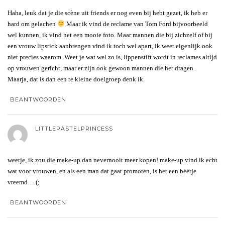
Haha, leuk dat je die scène uit friends er nog even bij hebt gezet, ik heb er
hard om gelachen
Maar ik vind de reclame van Tom Ford bijvoorbeeld
wel kunnen, ik vind het een mooie foto. Maar mannen die bij zichzelf of bij
een vrouw lipstick aanbrengen vind ik toch wel apart, ik weet eigenlijk ook
niet precies waarom. Weet je wat wel zo is, lippenstift wordt in reclames altijd
op vrouwen gericht, maar er zijn ook gewoon mannen die het dragen..
Maarja, dat is dan een te kleine doelgroep denk ik.
BEANTWOORDEN
LITTLEPASTELPRINCESS
weetje, ik zou die make-up dan nevernooit meer kopen! make-up vind ik echt
wat voor vrouwen, en als een man dat gaat promoten, is het een béétje
vreemd… (;
BEANTWOORDEN