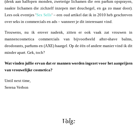
(denk aan halfopen monden, zweterige lichamen die een parfum opsprayen,
naakte lichamen die zichzelf inzepen met douchegel, en ga zo maar door).
Lees ook eventjes ‘
Sex Sells
‘ – een oud artikel dat ik in 2010 heb geschreven
over seks in commercials en ads – wanneer je dit interessant vind.
Trouwens, nu ik erover nadenk, zitten er ook vaak zat vrouwen in
mannencosmetica commercials van bijvoorbeeld after-shave balms,
deodorants, parfums en (AXE) haargel. Op de één of andere manier vind ik dit
minder apart. Gek, toch?
Wat vinden jullie ervan dat er mannen worden ingezet voor het aanprijzen
van vrouwelijke cosmetica?
Until next time,
Serena Verbon
Volg: