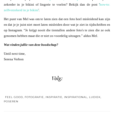
zekerder in je bikini of lingerie te voelen? Bekijk dan de post '
how-to:
zelfverzekerd in je bikini
'.
Het punt van Mel was om te laten zien dat een foto heel misleidend kan zijn
en dat je je juist niet moet laten misleiden door wat je ziet in tijdschriften en
op Instagram. “Je krijgt nooit die tientallen andere foto's te zien die ze ook
genomen hebben maar die er niet zo voordelig uitzagen.” aldus Mel.
Wat vinden jullie van deze boodschap?
Until next time,
Serena Verbon
Volg:
FEEL GOOD
,
FOTOGRAFIE
,
INSPIRATIE
,
INSPIRATIONAL
,
LUDIEK
,
POSEREN