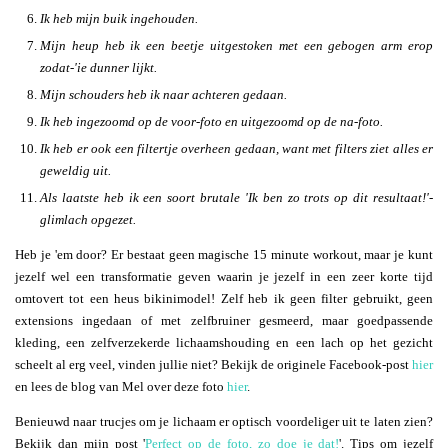
Ik heb mijn buik ingehouden.
Mijn heup heb ik een beetje uitgestoken met een gebogen arm erop
zodat-'ie dunner lijkt.
Mijn schouders heb ik naar achteren gedaan.
Ik heb ingezoomd op de voor-foto en uitgezoomd op de na-foto.
Ik heb er ook een filtertje overheen gedaan, want met filters ziet alles er
geweldig uit.
Als laatste heb ik een soort brutale 'Ik ben zo trots op dit resultaat!'-
glimlach opgezet.
Heb je 'em door? Er bestaat geen magische 15 minute workout, maar je kunt
jezelf wel een transformatie geven waarin je jezelf in een zeer korte tijd
omtovert tot een heus bikinimodel! Zelf heb ik geen filter gebruikt, geen
extensions ingedaan of met zelfbruiner gesmeerd, maar goedpassende
kleding, een zelfverzekerde lichaamshouding en een lach op het gezicht
scheelt al erg veel, vinden jullie niet? Bekijk de originele Facebook-post
hier
en lees de blog van Mel over deze foto
hier
.
Benieuwd naar trucjes om je lichaam er optisch voordeliger uit te laten zien?
Bekijk dan mijn post '
Perfect op de foto, zo doe je dat!
'. Tips om jezelf