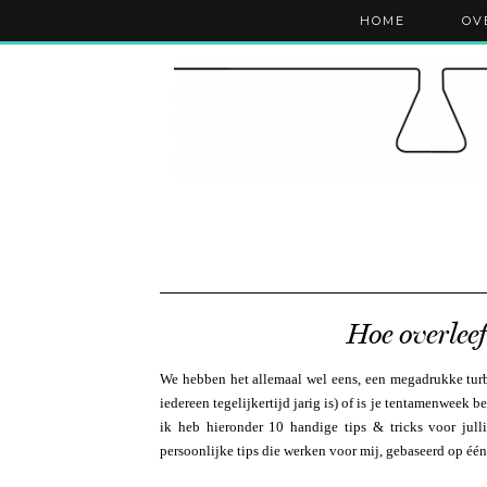
HOME
OV
Hoe overlee
We hebben het allemaal wel eens, een megadrukke turbo
iedereen tegelijkertijd jarig is) of is je tentamenweek b
ik heb hieronder 10 handige tips & tricks voor jull
persoonlijke tips die werken voor mij, gebaseerd op éé