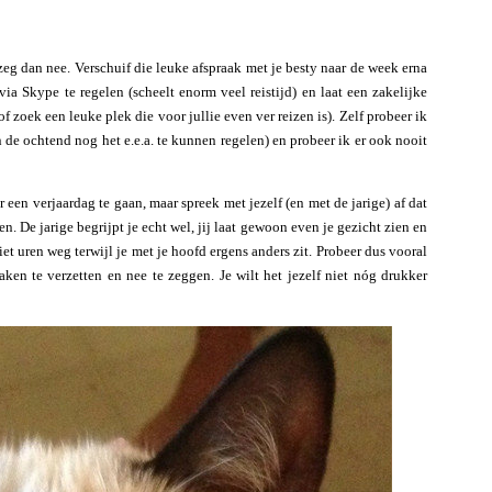
zeg dan nee. Verschuif die leuke afspraak met je besty naar de week erna
 via Skype te regelen (scheelt enorm veel reistijd) en laat een zakelijke
f zoek een leuke plek die voor jullie even ver reizen is). Zelf probeer ik
n de ochtend nog het e.e.a. te kunnen regelen) en probeer ik er ook nooit
 een verjaardag te gaan, maar spreek met jezelf (en met de jarige) af dat
n. De jarige begrijpt je echt wel, jij laat gewoon even je gezicht zien en
et uren weg terwijl je met je hoofd ergens anders zit. Probeer dus vooral
aken te verzetten en nee te zeggen. Je wilt het jezelf niet nóg drukker