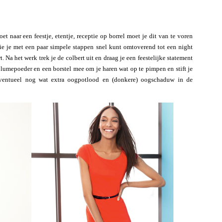
et naar een feestje, etentje, receptie op borrel moet je dit van te voren
e je met een paar simpele stappen snel kunt omtoverend tot een night
. Na het werk trek je de colbert uit en draag je een feestelijke statement
 volumepoeder en een borstel mee om je haren wat op te pimpen en stift je
 Eventueel nog wat extra oogpotlood en (donkere) oogschaduw in de