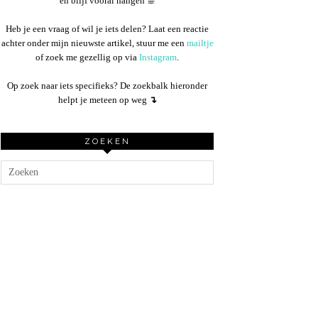
en blijf vooral hangen ☕︎
Heb je een vraag of wil je iets delen? Laat een reactie
achter onder mijn nieuwste artikel, stuur me een
mailtje
of zoek me gezellig op via
Instagram
.
Op zoek naar iets specifieks? De zoekbalk hieronder
helpt je meteen op weg
↴
ZOEKEN