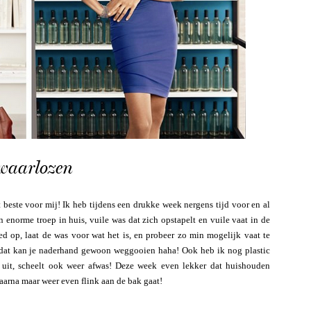
rwaarlozen
t beste voor mij! Ik heb tijdens een drukke week nergens tijd voor en al
n enorme troep in huis, vuile was dat zich opstapelt en vuile vaat in de
 op, laat de was voor wat het is, en probeer zo min mogelijk vaat te
dat kan je naderhand gewoon weggooien haha! Ook heb ik nog plastic
 uit, scheelt ook weer afwas! Deze week even lekker dat huishouden
 daarna maar weer even flink aan de bak gaat!