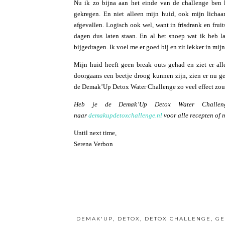
Nu ik zo bijna aan het einde van de challenge ben 
gekregen. En niet alleen mijn huid, ook mijn lichaa
afgevallen. Logisch ook wel, want in frisdrank en frui
dagen dus laten staan. En al het snoep wat ik heb l
bijgedragen. Ik voel me er goed bij en zit lekker in mijn 
Mijn huid heeft geen break outs gehad en ziet er al
doorgaans een beetje droog kunnen zijn, zien er nu g
de Demak’Up Detox Water Challenge zo veel effect zou h
Heb je de Demak’Up Detox Water Challen
naar
demakupdetoxchallenge.nl
voor alle recepten of 
Until next time,
Serena Verbon
DEMAK'UP
,
DETOX
,
DETOX CHALLENGE
,
G