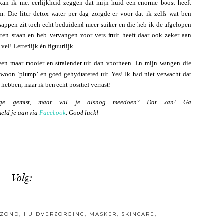
kan ik met eerlijkheid zeggen dat mijn huid een enorme boost heeft
m. Die liter detox water per dag zorgde er voor dat ik zelfs wat ben
tsappen zit toch echt beduidend meer suiker en die heb ik de afgelopen
aten staan en heb vervangen voor vers fruit heeft daar ook zeker aan
vel! Letterlijk én figuurlijk.
leen maar mooier en stralender uit dan voorheen. En mijn wangen die
ewoon ‘plump’ en goed gehydratered uit. Yes! Ik had niet verwacht dat
ebben, maar ik ben echt positief verrast!
ge gemist, maar wil je alsnog meedoen? Dat kan! Ga
meld je aan via
Facebook
.
Good luck!
Volg:
EZOND
,
HUIDVERZORGING
,
MASKER
,
SKINCARE
,