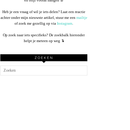
en blijf vooral hangen ☕︎
Heb je een vraag of wil je iets delen? Laat een reactie
achter onder mijn nieuwste artikel, stuur me een
mailtje
of zoek me gezellig op via
Instagram
.
Op zoek naar iets specifieks? De zoekbalk hieronder
helpt je meteen op weg
↴
ZOEKEN