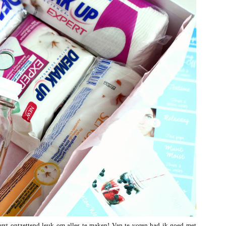
eerst ontzettend leuk om alles te maken! Van te voren had ik goed met