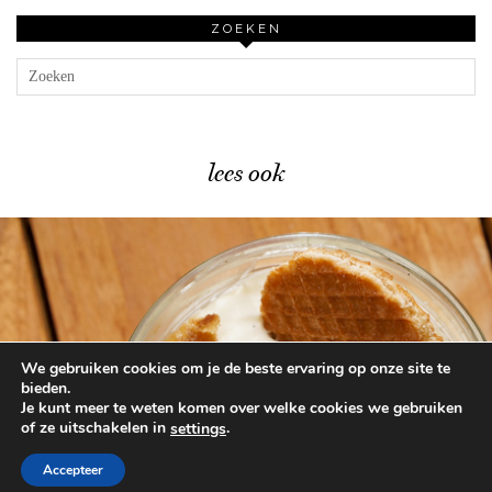
ZOEKEN
lees ook
We gebruiken cookies om je de beste ervaring op onze site te
Heerlijk herfsttoetje met stroopwafels …
bieden.
Je kunt meer te weten komen over welke cookies we gebruiken
of ze uitschakelen in
.
settings
© 2026
BEAUTYLAB.NL
FAQ
ALGEMENE
VOORWAARDEN
Accepteer
WORDPRESS THEME BY
pipdig