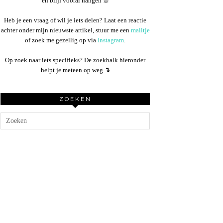
en blijf vooral hangen ☕︎
Heb je een vraag of wil je iets delen? Laat een reactie
achter onder mijn nieuwste artikel, stuur me een
mailtje
of zoek me gezellig op via
Instagram
.
Op zoek naar iets specifieks? De zoekbalk hieronder
helpt je meteen op weg
↴
ZOEKEN