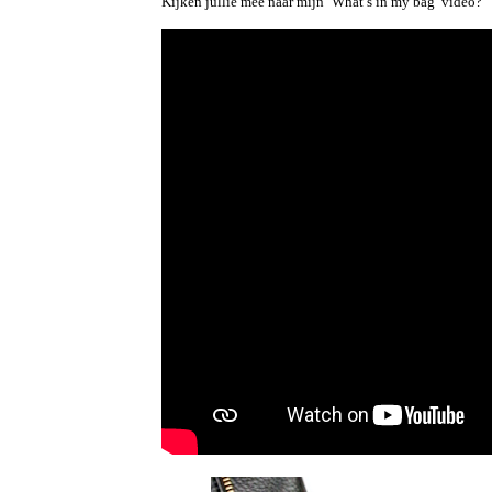
Kijken jullie mee naar mijn ‘What’s in my bag’ video?