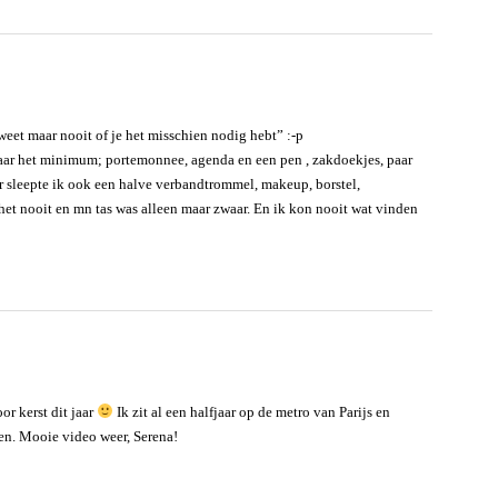
 weet maar nooit of je het misschien nodig hebt” :-p
aar het minimum; portemonnee, agenda en een pen , zakdoekjes, paar
 sleepte ik ook een halve verbandtrommel, makeup, borstel,
het nooit en mn tas was alleen maar zwaar. En ik kon nooit wat vinden
r kerst dit jaar
Ik zit al een halfjaar op de metro van Parijs en
ten. Mooie video weer, Serena!