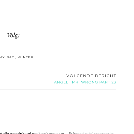
Volg:
 MY BAG
,
WINTER
VOLGENDE BERICHT
ANGEL | MR. WRONG PART 23
t alle paraplu’s wel een keer kapot gaan… Ik hoop dat je langer geniet