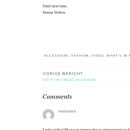
Until next time,
Serena Verbon
ACCESSOIRE
,
FASHION
,
VIDEO
,
WHAT'S IN
VORIGE BERICHT
OP TV BIJ BAAS RAYMANN
Comments
MARINKA
Leuke video! Maar wat jammer dat je uitgangspunt is da