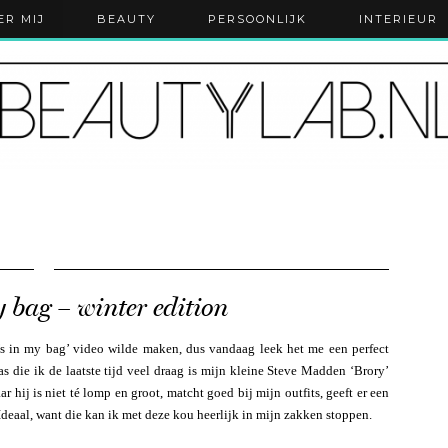
ER MIJ
BEAUTY
PERSOONLIJK
INTERIEUR
 bag – winter edition
t’s in my bag’ video wilde maken, dus vandaag leek het me een perfect
as die ik de laatste tijd veel draag is mijn kleine Steve Madden ‘Brory’
r hij is niet té lomp en groot, matcht goed bij mijn outfits, geeft er een
 Ideaal, want die kan ik met deze kou heerlijk in mijn zakken stoppen.