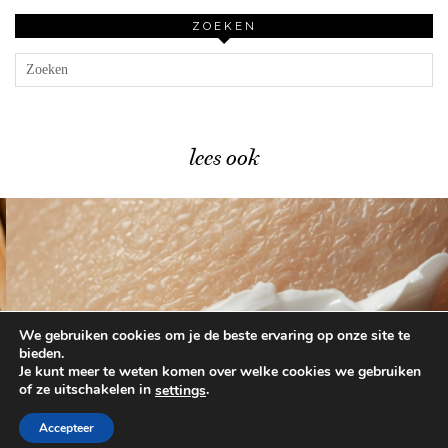
ZOEKEN
lees ook
We gebruiken cookies om je de beste ervaring op onze site te
Niemand praat over deze 3 …
bieden.
Je kunt meer te weten komen over welke cookies we gebruiken
of ze uitschakelen in
.
settings
© 2026
BEAUTYLAB.NL
FAQ
ALGEMENE
VOORWAARDEN
Accepteer
WORDPRESS THEME BY
pipdig