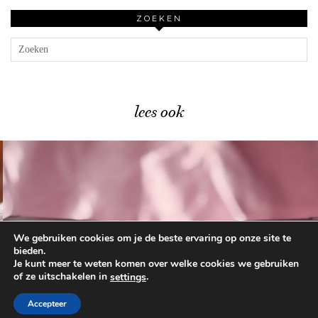
ZOEKEN
lees ook
We gebruiken cookies om je de beste ervaring op onze site te
Catrice Trend Drop Glass …
bieden.
Je kunt meer te weten komen over welke cookies we gebruiken
of ze uitschakelen in
.
settings
© 2026
BEAUTYLAB.NL
FAQ
ALGEMENE
VOORWAARDEN
Accepteer
WORDPRESS THEME BY
pipdig