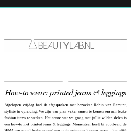
How-to wear: printed jeans & leggings
Afgelopen vrijdag had ik afgesproken met bezoeker Robin van Remunt,
styliste in opleiding. We zijn van plan vaker samen te komen om aan leuke
fashion items te werken. Het eerste wat we graag met jullie wilden delen is
een how-to met printed jeans & leggings. Momenteel heeft bijvoorbeeld de
H&M een aantal leuke exemplaren in de schappen hangen, maar… het blijft