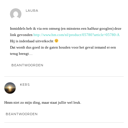
LAURA
Inmiddels heb ik via een omweg (en minstens een halfuur googlen) deze
link gevonden
http://www.hm.com/nl/product/05780?article=05780-A
Hij is inderdaad uitverkocht
Dat wordt dus goed in de gaten houden voor het geval iemand er een
terug brengt…
BEANTWOORDEN
KERS
Hmm niet zo mijn ding, maar staat jullie wel leuk.
BEANTWOORDEN