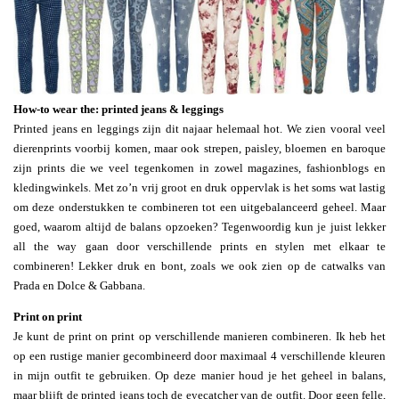
How-to wear the: printed jeans & leggings
Printed jeans en leggings zijn dit najaar helemaal hot. We zien vooral veel
dierenprints voorbij komen, maar ook strepen, paisley, bloemen en baroque
zijn prints die we veel tegenkomen in zowel magazines, fashionblogs en
kledingwinkels. Met zo’n vrij groot en druk oppervlak is het soms wat lastig
om deze onderstukken te combineren tot een uitgebalanceerd geheel. Maar
goed, waarom altijd de balans opzoeken? Tegenwoordig kun je juist lekker
all the way gaan door verschillende prints en stylen met elkaar te
combineren! Lekker druk en bont, zoals we ook zien op de catwalks van
Prada en Dolce & Gabbana.
Print on print
Je kunt de print on print op verschillende manieren combineren. Ik heb het
op een rustige manier gecombineerd door maximaal 4 verschillende kleuren
in mijn outfit te gebruiken. Op deze manier houd je het geheel in balans,
maar blijft de printed jeans toch de eyecatcher van de outfit. Door geen felle,