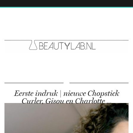
Eerste indruk | nieuwe Chopstick
Curler, Gisou en Charlotte …