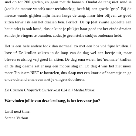
snel op tot 200 graden, en gaan met de banaan. Omdat de tang niet rond is
(zoals de meeste wands) maar rechthoekig, heeft hij een goede ‘grip’. Bij de
meeste wands glijden mijn haren langs de tang, maar hier blijven ze goed
zitten terwijl ik aan het draaien ben. Perfect! De tip (dat zwarte gedeelte aan
het einde) is ook koud, dus je kunt je plukjes haar goed tot het einde draaien
zonder je vingers te branden, zodat je geen steile stukjes onderaan hebt.
Het is een hele andere look dan normaal zo met een bos vol fijne krullen. I
love it! De krullen zakten in de loop van de dag wel een beetje uit, maar
bleven er alsnog vrij goed in zitten. De dag erna waren het ‘normale’ krullen
en de dag daarna zat er nog een mooie slag in. Op dag 4 was het niet mooi
meer. Tip is om NIET te borstelen, dus slaap met een knotje of haarnetje en ga
er de ochtend erna even met je vingers doorheen.
De Carmen Chopstick Curler kost €24 bij MediaMarkt.
Wat vinden jullie van deze krultang, is het iets voor jou?
Until next time,
Serena Verbon