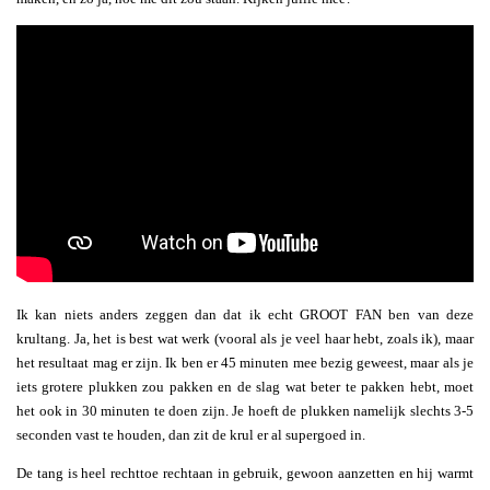
Ik kan niets anders zeggen dan dat ik echt GROOT FAN ben van deze
krultang. Ja, het is best wat werk (vooral als je veel haar hebt, zoals ik), maar
het resultaat mag er zijn. Ik ben er 45 minuten mee bezig geweest, maar als je
iets grotere plukken zou pakken en de slag wat beter te pakken hebt, moet
het ook in 30 minuten te doen zijn. Je hoeft de plukken namelijk slechts 3-5
seconden vast te houden, dan zit de krul er al supergoed in.
De tang is heel rechttoe rechtaan in gebruik, gewoon aanzetten en hij warmt