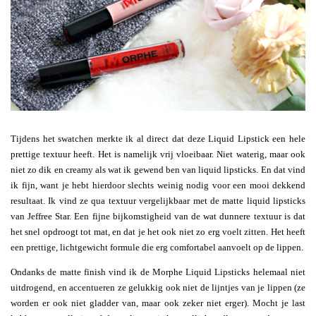
Tijdens het swatchen merkte ik al direct dat deze Liquid Lipstick een hele
prettige textuur heeft. Het is namelijk vrij vloeibaar. Niet waterig, maar ook
niet zo dik en creamy als wat ik gewend ben van liquid lipsticks. En dat vind
ik fijn, want je hebt hierdoor slechts weinig nodig voor een mooi dekkend
resultaat. Ik vind ze qua textuur vergelijkbaar met de matte liquid lipsticks
van Jeffree Star. Een fijne bijkomstigheid van de wat dunnere textuur is dat
het snel opdroogt tot mat, en dat je het ook niet zo erg voelt zitten. Het heeft
een prettige, lichtgewicht formule die erg comfortabel aanvoelt op de lippen.
Ondanks de matte finish vind ik de Morphe Liquid Lipsticks helemaal niet
uitdrogend, en accentueren ze gelukkig ook niet de lijntjes van je lippen (ze
worden er ook niet gladder van, maar ook zeker niet erger). Mocht je last