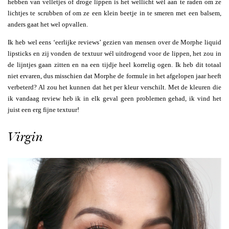
hebben van velletjes of droge lippen is het wellicht wél aan te raden om ze
lichtjes te scrubben of om ze een klein beetje in te smeren met een balsem,
anders gaat het wel opvallen.
Ik heb wel eens ‘eerlijke reviews’ gezien van mensen over de Morphe liquid
lipsticks en zij vonden de textuur wél uitdrogend voor de lippen, het zou in
de lijntjes gaan zitten en na een tijdje heel korrelig ogen. Ik heb dit totaal
niet ervaren, dus misschien dat Morphe de formule in het afgelopen jaar heeft
verbeterd? Al zou het kunnen dat het per kleur verschilt. Met de kleuren die
ik vandaag review heb ik in elk geval geen problemen gehad, ik vind het
juist een erg fijne textuur!
Virgin