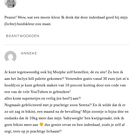
Peanut! Wow, wat een mooie kleur. Ik denk dat deze inderdaad goed bij mijn
(lichte) huidskleur zou staan.
BEANTWOORDEN
ANNEKE
Je kunt tegenwoordig ook bij Morphe zelf bestellen; de eu site! Zo ben ik
aan het Jaclyn hill palette gekomen!! Verzenden gratis vanaf 30 euro (uit m’n
hoofd) en je kunt gebruik maken van 10 procent korting door een code van
een van de vele YouTubers te gebruiken!
alles komt supernetjes en veilig (en heel!) aan!!
Nogmaals gefeliciteerd met je prachtige zoon Serena!! En ik wilde dat ik er
zo uit zag in bikini, een maand na de bevalling! Mijn zoontje is bijna drie en
ondanks dat ik 10kg meer dan mijn ‘babyweight’ ben kwijtgeraakt, trek ik
geen bikini meer aan
dus geniet ervan en ben inderdaad, zoals je zelf al
zegt, trots op je prachtige lichaam!!