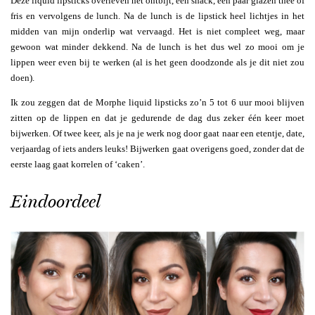
Deze liquid lipsticks overleven het ontbijt, een snack, een paar glazen thee of
fris en vervolgens de lunch. Na de lunch is de lipstick heel lichtjes in het
midden van mijn onderlip wat vervaagd. Het is niet compleet weg, maar
gewoon wat minder dekkend. Na de lunch is het dus wel zo mooi om je
lippen weer even bij te werken (al is het geen doodzonde als je dit niet zou
doen).
Ik zou zeggen dat de Morphe liquid lipsticks zo’n 5 tot 6 uur mooi blijven
zitten op de lippen en dat je gedurende de dag dus zeker één keer moet
bijwerken. Of twee keer, als je na je werk nog door gaat naar een etentje, date,
verjaardag of iets anders leuks! Bijwerken gaat overigens goed, zonder dat de
eerste laag gaat korrelen of ‘caken’.
Eindoordeel