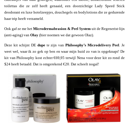
toilettas die ze zelf heeft genaaid, een doorzichtige Lady Speed Stick
deodorant en luxe hotelzeepjes, douchegels en bodylotions die ze gedurende
haar trip heeft verzameld.
Ook gaf ze me het
Microdermabrasion & Peel System
uit de Regenerist-lijn
(anti-aging) van
Olay
(hier noemen we dat gewoon Olaz).
Deze kit schijnt DE
dupe
te zijn van
Philosophy’s Microdelivery Peel
. Je
weet wel, waar ik zo gek op ben en waar mijn huid zo van is opgeknapt! De
kit van Philosophy kost echter €69,95 terwijl Nena voor deze kit zo rond de
$24 heeft betaald. Dat is omgerekend €20. Dat scheelt nogal!