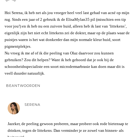
Hoi Serena, ik heb net als jou vroeger heel veel last gehad van acné op mijn
rug. Sinds een jaar of 2 gebruik ik de ElisaMylan35 pil (misschien een tip
voor jou!) en ik heb nu een zuivere huid, alleen heb ik last van ‘littekens’,
eigenlijk zijn het niet echt littekens zei de dokter, maar op de plaats waar de
puistjes waren is het wat donkerder dan mijn normale kleur huid, soort
pigmentplekjes.
Nu vroeg ik me af of ik die peeling van Olaz daarvoor zou kunnen
gebruiken? Zou dit helpen? Want ik heb gehoord dat je ook bij de
schoonheidsspecialiste een soort microdermarbrasie kan doen maar dit is
veell duurder natuurlijk.
BEANTWOORDEN
SERENA
Jazeker, de peeling gewoon proberen, maar probeer ook rode bietensap te
drinken, tegen de littekens. Dan verminder je ze zowel van binnen- als