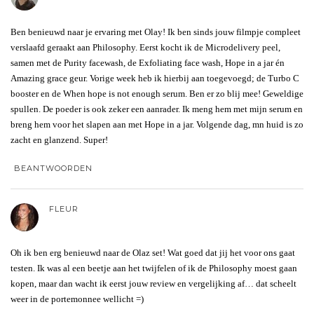
Ben benieuwd naar je ervaring met Olay! Ik ben sinds jouw filmpje compleet
verslaafd geraakt aan Philosophy. Eerst kocht ik de Microdelivery peel,
samen met de Purity facewash, de Exfoliating face wash, Hope in a jar én
Amazing grace geur. Vorige week heb ik hierbij aan toegevoegd; de Turbo C
booster en de When hope is not enough serum. Ben er zo blij mee! Geweldige
spullen. De poeder is ook zeker een aanrader. Ik meng hem met mijn serum en
breng hem voor het slapen aan met Hope in a jar. Volgende dag, mn huid is zo
zacht en glanzend. Super!
BEANTWOORDEN
FLEUR
Oh ik ben erg benieuwd naar de Olaz set! Wat goed dat jij het voor ons gaat
testen. Ik was al een beetje aan het twijfelen of ik de Philosophy moest gaan
kopen, maar dan wacht ik eerst jouw review en vergelijking af… dat scheelt
weer in de portemonnee wellicht =)