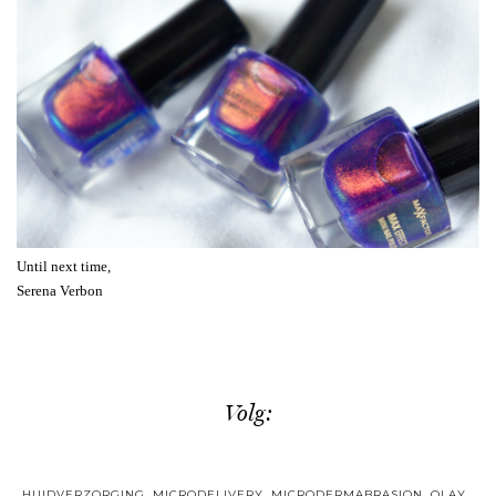
Until next time,
Serena Verbon
Volg:
HUIDVERZORGING
,
MICRODELIVERY
,
MICRODERMABRASION
,
OLAY
,