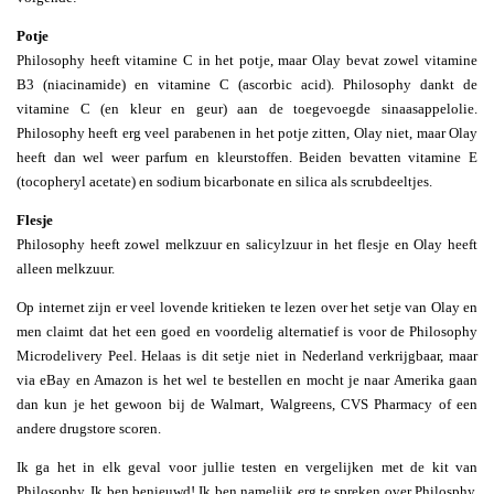
Potje
Philosophy heeft vitamine C in het potje, maar Olay bevat zowel vitamine
B3 (niacinamide) en vitamine C (ascorbic acid). Philosophy dankt de
vitamine C (en kleur en geur) aan de toegevoegde sinaasappelolie.
Philosophy heeft erg veel parabenen in het potje zitten, Olay niet, maar Olay
heeft dan wel weer parfum en kleurstoffen. Beiden bevatten vitamine E
(tocopheryl acetate) en sodium bicarbonate en silica als scrubdeeltjes.
Flesje
Philosophy heeft zowel melkzuur en salicylzuur in het flesje en Olay heeft
alleen melkzuur.
Op internet zijn er veel lovende kritieken te lezen over het setje van Olay en
men claimt dat het een goed en voordelig alternatief is voor de Philosophy
Microdelivery Peel. Helaas is dit setje niet in Nederland verkrijgbaar, maar
via eBay en Amazon is het wel te bestellen en mocht je naar Amerika gaan
dan kun je het gewoon bij de Walmart, Walgreens, CVS Pharmacy of een
andere drugstore scoren.
Ik ga het in elk geval voor jullie testen en vergelijken met de kit van
Philosophy. Ik ben benieuwd! Ik ben namelijk erg te spreken over Philosphy,