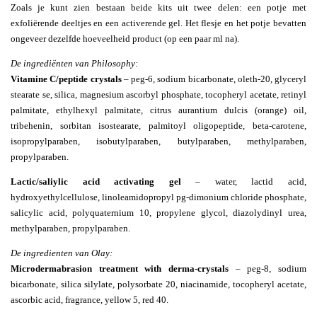
Zoals je kunt zien bestaan beide kits uit twee delen: een potje met
exfoliërende deeltjes en een activerende gel. Het flesje en het potje bevatten
ongeveer dezelfde hoeveelheid product (op een paar ml na).
De ingrediënten van Philosophy:
Vitamine C/peptide crystals
– peg-6, sodium bicarbonate, oleth-20, glyceryl
stearate se, silica, magnesium ascorbyl phosphate, tocopheryl acetate, retinyl
palmitate, ethylhexyl palmitate, citrus aurantium dulcis (orange) oil,
tribehenin, sorbitan isostearate, palmitoyl oligopeptide, beta-carotene,
isopropylparaben, isobutylparaben, butylparaben, methylparaben,
propylparaben.
Lactic/saliylic acid activating gel
– water, lactid acid,
hydroxyethylcellulose, linoleamidopropyl pg-dimonium chloride phosphate,
salicylic acid, polyquaternium 10, propylene glycol, diazolydinyl urea,
methylparaben, propylparaben.
De ingredienten van Olay:
Microdermabrasion treatment with derma-crystals
– peg-8, sodium
bicarbonate, silica silylate, polysorbate 20, niacinamide, tocopheryl acetate,
ascorbic acid, fragrance, yellow 5, red 40.