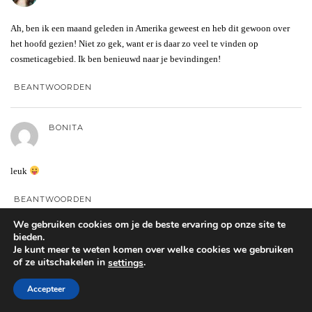
Ah, ben ik een maand geleden in Amerika geweest en heb dit gewoon over
het hoofd gezien! Niet zo gek, want er is daar zo veel te vinden op
cosmeticagebied. Ik ben benieuwd naar je bevindingen!
BEANTWOORDEN
BONITA
leuk
BEANTWOORDEN
We gebruiken cookies om je de beste ervaring op onze site te
bieden.
CLAUDIA
Je kunt meer te weten komen over welke cookies we gebruiken
of ze uitschakelen in
.
settings
Wat een verschil in prijs zeg! En zo zie je maar weer dat je ook veel voor de
Accepteer
naam moet betalen bij zulke dingen. Bizar eigenlijk.