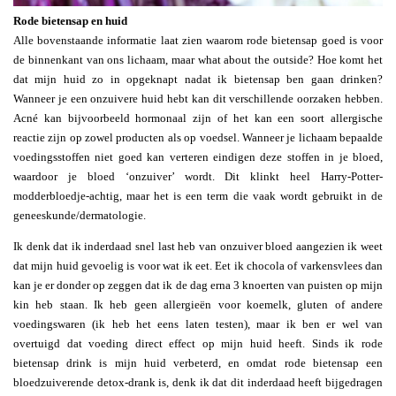
Rode bietensap en huid
Alle bovenstaande informatie laat zien waarom rode bietensap goed is voor
de binnenkant van ons lichaam, maar what about the outside? Hoe komt het
dat mijn huid zo in opgeknapt nadat ik bietensap ben gaan drinken?
Wanneer je een onzuivere huid hebt kan dit verschillende oorzaken hebben.
Acné kan bijvoorbeeld hormonaal zijn of het kan een soort allergische
reactie zijn op zowel producten als op voedsel. Wanneer je lichaam bepaalde
voedingsstoffen niet goed kan verteren eindigen deze stoffen in je bloed,
waardoor je bloed ‘onzuiver’ wordt. Dit klinkt heel Harry-Potter-
modderbloedje-achtig, maar het is een term die vaak wordt gebruikt in de
geneeskunde/dermatologie.
Ik denk dat ik inderdaad snel last heb van onzuiver bloed aangezien ik weet
dat mijn huid gevoelig is voor wat ik eet. Eet ik chocola of varkensvlees dan
kan je er donder op zeggen dat ik de dag erna 3 knoerten van puisten op mijn
kin heb staan. Ik heb geen allergieën voor koemelk, gluten of andere
voedingswaren (ik heb het eens laten testen), maar ik ben er wel van
overtuigd dat voeding direct effect op mijn huid heeft. Sinds ik rode
bietensap drink is mijn huid verbeterd, en omdat rode bietensap een
bloedzuiverende detox-drank is, denk ik dat dit inderdaad heeft bijgedragen