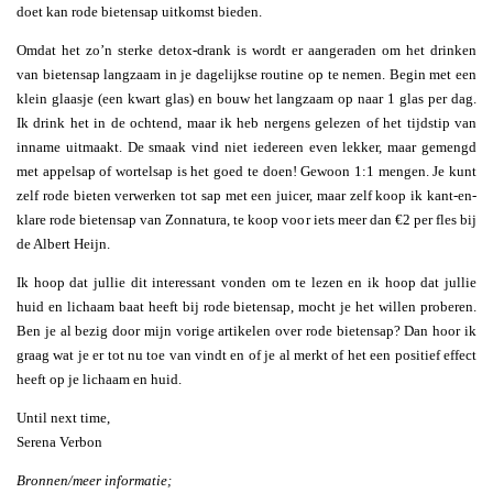
doet kan rode bietensap uitkomst bieden.
Omdat het zo’n sterke detox-drank is wordt er aangeraden om het drinken
van bietensap langzaam in je dagelijkse routine op te nemen. Begin met een
klein glaasje (een kwart glas) en bouw het langzaam op naar 1 glas per dag.
Ik drink het in de ochtend, maar ik heb nergens gelezen of het tijdstip van
inname uitmaakt. De smaak vind niet iedereen even lekker, maar gemengd
met appelsap of wortelsap is het goed te doen! Gewoon 1:1 mengen. Je kunt
zelf rode bieten verwerken tot sap met een juicer, maar zelf koop ik kant-en-
klare rode bietensap van Zonnatura, te koop voor iets meer dan €2 per fles bij
de Albert Heijn.
Ik hoop dat jullie dit interessant vonden om te lezen en ik hoop dat jullie
huid en lichaam baat heeft bij rode bietensap, mocht je het willen proberen.
Ben je al bezig door mijn vorige artikelen over rode bietensap? Dan hoor ik
graag wat je er tot nu toe van vindt en of je al merkt of het een positief effect
heeft op je lichaam en huid.
Until next time,
Serena Verbon
Bronnen/meer informatie;