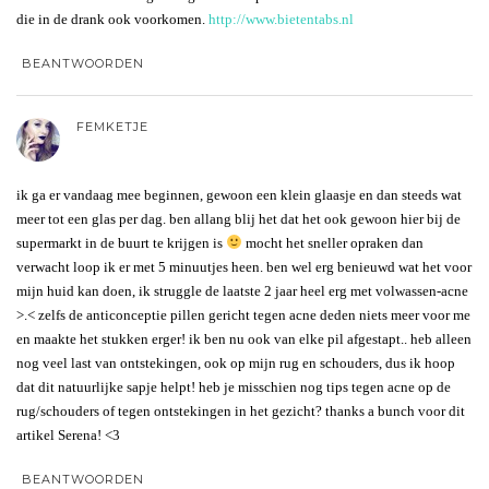
die in de drank ook voorkomen.
http://www.bietentabs.nl
BEANTWOORDEN
FEMKETJE
ik ga er vandaag mee beginnen, gewoon een klein glaasje en dan steeds wat
meer tot een glas per dag. ben allang blij het dat het ook gewoon hier bij de
supermarkt in de buurt te krijgen is
mocht het sneller opraken dan
verwacht loop ik er met 5 minuutjes heen. ben wel erg benieuwd wat het voor
mijn huid kan doen, ik struggle de laatste 2 jaar heel erg met volwassen-acne
>.< zelfs de anticonceptie pillen gericht tegen acne deden niets meer voor me
en maakte het stukken erger! ik ben nu ook van elke pil afgestapt.. heb alleen
nog veel last van ontstekingen, ook op mijn rug en schouders, dus ik hoop
dat dit natuurlijke sapje helpt! heb je misschien nog tips tegen acne op de
rug/schouders of tegen ontstekingen in het gezicht? thanks a bunch voor dit
artikel Serena! <3
BEANTWOORDEN