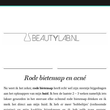
Rode bietensap en acné
Nu weet ik het zeker,
rode bietensap
heeft echt wel zijn steentje bijgedragen
aan het opknappen van mijn
huid
. Ik ben de laatste 2 – 3 weken namelijk iets
lakser geworden in het steevast elke ochtend rode bietensap drinken en ik
merk het direct aan mijn huid. Ik heb er meer ‘bobbeltjes’ (verhoornde
puistjes) op mijn kaaklijn bijgekregen en ik heb zelfs twee grotere,