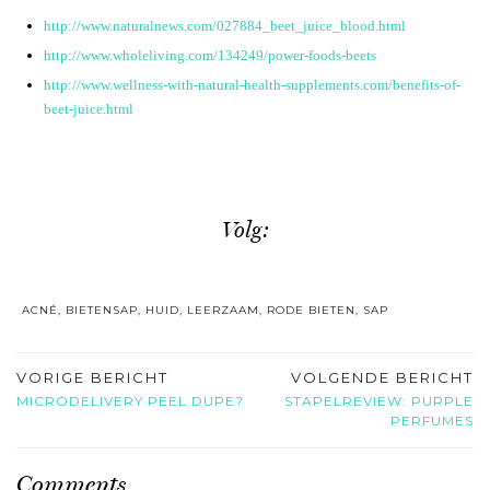
http://www.naturalnews.com/027884_beet_juice_blood.html
http://www.wholeliving.com/134249/power-foods-beets
http://www.wellness-with-natural-health-supplements.com/benefits-of-
beet-juice.html
Volg:
ACNÉ
,
BIETENSAP
,
HUID
,
LEERZAAM
,
RODE BIETEN
,
SAP
VORIGE BERICHT
VOLGENDE BERICHT
MICRODELIVERY PEEL DUPE?
STAPELREVIEW: PURPLE
PERFUMES
Comments