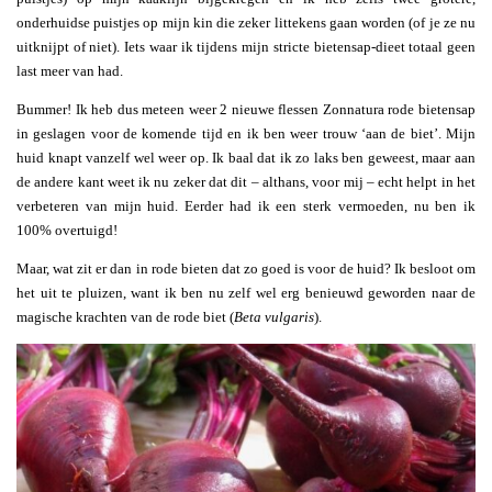
onderhuidse puistjes op mijn kin die zeker littekens gaan worden (of je ze nu
uitknijpt of niet). Iets waar ik tijdens mijn stricte bietensap-dieet totaal geen
last meer van had.
Bummer! Ik heb dus meteen weer 2 nieuwe flessen Zonnatura rode bietensap
in geslagen voor de komende tijd en ik ben weer trouw ‘aan de biet’. Mijn
huid knapt vanzelf wel weer op. Ik baal dat ik zo laks ben geweest, maar aan
de andere kant weet ik nu zeker dat dit – althans, voor mij – echt helpt in het
verbeteren van mijn huid. Eerder had ik een sterk vermoeden, nu ben ik
100% overtuigd!
Maar, wat zit er dan in rode bieten dat zo goed is voor de huid? Ik besloot om
het uit te pluizen, want ik ben nu zelf wel erg benieuwd geworden naar de
magische krachten van de rode biet (
Beta vulgaris
).