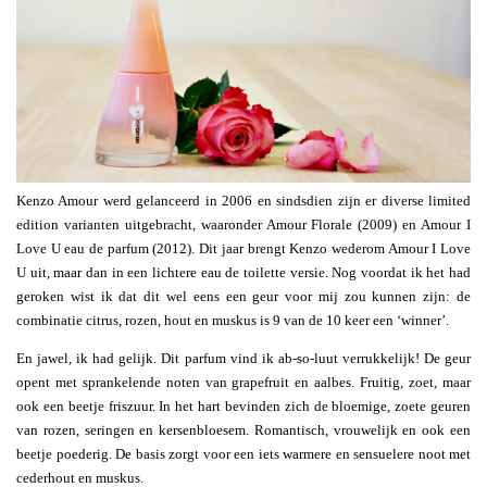
Kenzo Amour werd gelanceerd in 2006 en sindsdien zijn er diverse limited
edition varianten uitgebracht, waaronder Amour Florale (2009) en Amour I
Love U eau de parfum (2012). Dit jaar brengt Kenzo wederom Amour I Love
U uit, maar dan in een lichtere eau de toilette versie. Nog voordat ik het had
geroken wist ik dat dit wel eens een geur voor mij zou kunnen zijn: de
combinatie citrus, rozen, hout en muskus is 9 van de 10 keer een ‘winner’.
En jawel, ik had gelijk. Dit parfum vind ik ab-so-luut verrukkelijk! De geur
opent met sprankelende noten van grapefruit en aalbes. Fruitig, zoet, maar
ook een beetje friszuur. In het hart bevinden zich de bloemige, zoete geuren
van rozen, seringen en kersenbloesem. Romantisch, vrouwelijk en ook een
beetje poederig. De basis zorgt voor een iets warmere en sensuelere noot met
cederhout en muskus.