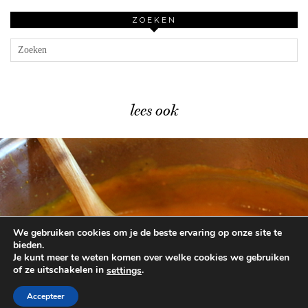
ZOEKEN
lees ook
We gebruiken cookies om je de beste ervaring op onze site te
Dit geheime ingrediënt …
bieden.
Je kunt meer te weten komen over welke cookies we gebruiken
of ze uitschakelen in
.
settings
© 2026
BEAUTYLAB.NL
FAQ
ALGEMENE
VOORWAARDEN
Accepteer
WORDPRESS THEME BY
pipdig