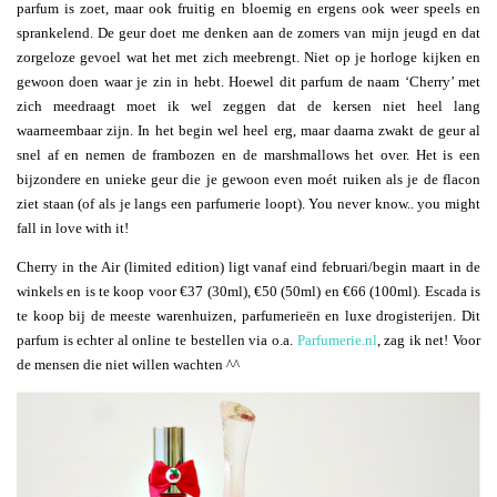
parfum is zoet, maar ook fruitig en bloemig en ergens ook weer speels en
sprankelend. De geur doet me denken aan de zomers van mijn jeugd en dat
zorgeloze gevoel wat het met zich meebrengt. Niet op je horloge kijken en
gewoon doen waar je zin in hebt. Hoewel dit parfum de naam ‘Cherry’ met
zich meedraagt moet ik wel zeggen dat de kersen niet heel lang
waarneembaar zijn. In het begin wel heel erg, maar daarna zwakt de geur al
snel af en nemen de frambozen en de marshmallows het over. Het is een
bijzondere en unieke geur die je gewoon even moét ruiken als je de flacon
ziet staan (of als je langs een parfumerie loopt). You never know.. you might
fall in love with it!
Cherry in the Air (limited edition) ligt vanaf eind februari/begin maart in de
winkels en is te koop voor €37 (30ml), €50 (50ml) en €66 (100ml). Escada is
te koop bij de meeste warenhuizen, parfumerieën en luxe drogisterijen. Dit
parfum is echter al online te bestellen via o.a.
Parfumerie.nl
, zag ik net! Voor
de mensen die niet willen wachten ^^