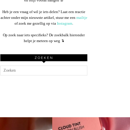
en blijf vooral hangen ☕︎
Heb je een vraag of wil je iets delen? Laat een reactie
achter onder mijn nieuwste artikel, stuur me een
mailtje
of zoek me gezellig op via
Instagram
.
Op zoek naar iets specifieks? De zoekbalk hieronder
helpt je meteen op weg
↴
ZOEKEN