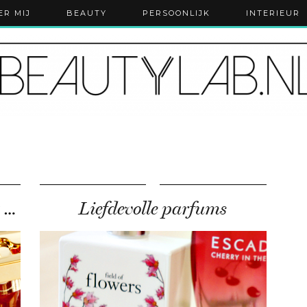
ER MIJ
BEAUTY
PERSOONLIJK
INTERIEUR
Roses de Chloé & Especially Escada Elixir
Liefdevolle parfums