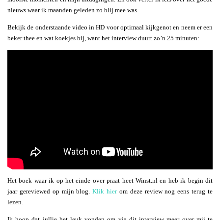
nieuws waar ik maanden geleden zo blij mee was.
Bekijk de onderstaande video in HD voor optimaal kijkgenot en neem er een
beker thee en wat koekjes bij, want het interview duurt zo’n 25 minuten:
Het boek waar ik op het einde over praat heet Winst.nl en heb ik begin dit
jaar gereviewed op mijn blog.
Klik hier
om deze review nog eens terug te
lezen.
Ik hoop dat jullie het leuk vonden om via dit interview meer over mij te