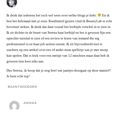
Ik denk dat iedereen het toch wel weet over welke blogs je hebt.
En ik
ben het helemaal met je eens. Kwalitatief gezien vind ik BeautyLab er echt
bovenuit steken. Ik denk dat daar vooral het leeftijds verschil in te zien in.
Ik zit dichter in de buurt van Serena haar leeftijd en het is gewoon fijn een
oprechte tutorial te zien of een review te lezen van iemand die erg
professioneel is en haar job serieus neemt. Ik zit bijvoorbeeld niet te
wachten op een artikel over een of ander stom spelletje wat je met snoep
kan spelen. Dat is leuk voor een meisje van 12 mischien maar daar heb ik
gewoon tien keer niks aan.
Dus Serena; ik hoop dat je nog heel wat jaartjes doorgaat op deze manier!!
Je bent echt top!
BEANTWOORDEN
ANNIKA