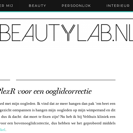
ER MIJ
BEAUTY
PERSOONLIJK
INTERIEUR
lexR voor een ooglidcorrectie
sessed met mijn oogleden. Ik vind dat ze meer hangen dan pak ‘em beet een
jn gezicht ontspannen is hangen mijn oogleden op mijn wimperrand en dit
dus ik dacht: dat moet te fixen zijn! Nu heb ik bij Velthuis kliniek een
 voor een bovenooglidcorrectie, dus hebben we het geprobeerd middels
ikel
.