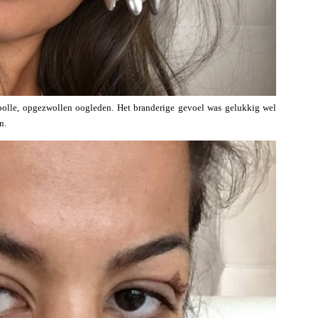
bolle, opgezwollen oogleden. Het branderige gevoel was gelukkig wel
n.