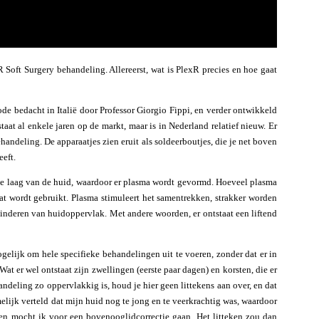
R Soft Surgery behandeling. Allereerst, wat is PlexR precies en hoe gaat
ode bedacht in Italië door Professor Giorgio Fippi, en verder ontwikkeld
aat al enkele jaren op de markt, maar is in Nederland relatief nieuw. Er
handeling. De apparaatjes zien eruit als soldeerboutjes, die je net boven
eeft.
ste laag van de huid, waardoor er plasma wordt gevormd. Hoeveel plasma
at wordt gebruikt. Plasma stimuleert het samentrekken, strakker worden
minderen van huidoppervlak. Met andere woorden, er ontstaat een liftend
elijk om hele specifieke behandelingen uit te voeren, zonder dat er in
at er wel ontstaat zijn zwellingen (eerste paar dagen) en korsten, die er
ndeling zo oppervlakkig is, houd je hier geen littekens aan over, en dat
melijk verteld dat mijn huid nog te jong en te veerkrachtig was, waardoor
len mocht ik voor een bovenooglidcorrectie gaan. Het litteken zou dan