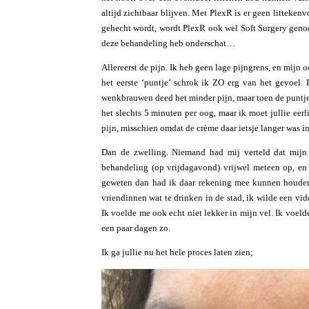
altijd zichtbaar blijven. Met PlexR is er geen litteken
gehecht wordt, wordt PlexR ook wel Soft Surgery genoe
deze behandeling heb onderschat…
Allereerst de pijn. Ik heb geen lage pijngrens, en mij
het eerste ‘puntje’ schrok ik ZO erg van het gevoel.
wenkbrauwen deed het minder pijn, maar toen de puntje
het slechts 5 minuten per oog, maar ik moet jullie ee
pijn, misschien omdat de crème daar ietsje langer was i
Dan de zwelling. Niemand had mij verteld dat mij
behandeling (op vrijdagavond) vrijwel meteen op, en
geweten dan had ik daar rekening mee kunnen houden,
vriendinnen wat te drinken in de stad, ik wilde een v
Ik voelde me ook echt niet lekker in mijn vel. Ik voe
een paar dagen zo.
Ik ga jullie nu het hele proces laten zien;