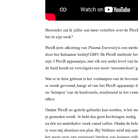
Hieronder zal ik jullie wat meer vertellen over de Plex
het in zijn werk?
PlexR (een afkorting van
Plasma Exeresis
) is een meth
door het Italiaanse bedrijf GMV. De PlexR methode best
zijn 3 PlexR apparaatjes, met elk een ander level van be
de huid houdt en vervolgens een soort ‘stroomschoot’ g
Wat er in feite gebeurt is het verdampen van de boven
er wordt gevormd, hangt af van het PlexR apparaatje d
en ‘krimpen’ van de huidvezels, resulterend in het ver
effect.
Omdat PlexR zo gericht gebruikt kan worden, is het mog
je gesneden wordt. Je hebt dus geen hechtingen nodig. W
na één tot anderhalve week vanaf vallen. Omdat de beha
is voor mij absoluut een plus. Bij Velthuis werd mij na
het nooit over een eventueel litteken zou kunnen val