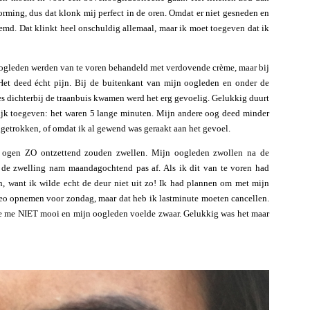
vorming, dus dat klonk mij perfect in de oren. Omdat er niet gesneden en
md. Dat klinkt heel onschuldig allemaal, maar ik moet toegeven dat ik
n oogleden werden van te voren behandeld met verdovende crème, maar bij
 Het deed écht pijn. Bij de buitenkant van mijn oogleden en onder de
s dichterbij de traanbuis kwamen werd het erg gevoelig. Gelukkig duurt
rlijk toegeven: het waren 5 lange minuten. Mijn andere oog deed minder
ngetrokken, of omdat ik al gewend was geraakt aan het gevoel.
n ogen ZO ontzettend zouden zwellen. Mijn oogleden zwollen na de
 de zwelling nam maandagochtend pas af. Als ik dit van te voren had
 want ik wilde echt de deur niet uit zo! Ik had plannen om met mijn
ideo opnemen voor zondag, maar dat heb ik lastminute moeten cancellen.
lde me NIET mooi en mijn oogleden voelde zwaar. Gelukkig was het maar