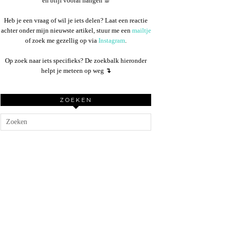
en blijf vooral hangen ☕︎
Heb je een vraag of wil je iets delen? Laat een reactie
achter onder mijn nieuwste artikel, stuur me een
mailtje
of zoek me gezellig op via
Instagram
.
Op zoek naar iets specifieks? De zoekbalk hieronder
helpt je meteen op weg
↴
ZOEKEN